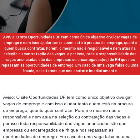
AVISO: O site Oportunidades DF tem como único objetivo divulgar vagas de
emprego e com isso ajudar tanto quem está à procura de emprego, quanto
quem busca contratar. Porém, o mesmo não é responsável e nem atua na
seleção ou contratação das vagas. e por isso, toda a responsabilidade das
vagas anunciadas são das empresas ou encarregadas(os) do RH que nos
repassam as oportunidades de emprego. Em caso de uma vaga falsa ou uma
fraude, solicitamos que nos contate imediatamente.
Aviso: O site Oportunidades DF tem como único objetivo divulgar
vagas de emprego e com isso ajudar tanto quem está na procura
de emprego, quanto quer contratar. Porém o mesmo não é
responsável e nem atua na seleção ou contratação das vagas e
por isso toda responsabilidade das vagas anunciadas são das
empresas ou encarregados de rh que nos repassam as
oportunidades de emprego. Em caso de uma vaga falsa ou uma