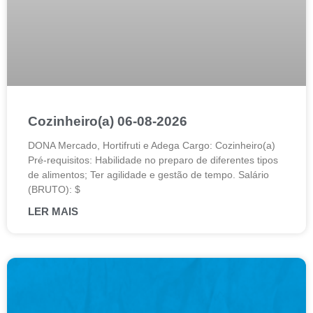
Cozinheiro(a) 06-08-2026
DONA Mercado, Hortifruti e Adega Cargo: Cozinheiro(a)
Pré-requisitos: Habilidade no preparo de diferentes tipos
de alimentos; Ter agilidade e gestão de tempo. Salário
(BRUTO): $
LER MAIS