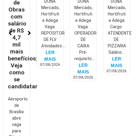
DONA
DONA
DONA
de
Mercado,
Mercado,
Mercado,
Obras
Hortifruti
Hortifruti
Hortifruti
com
e Adega
e Adega
e Adega
salário
Vaga:
Vaga:
Cargo:
de R$
REPOSITOR
OPERADOR
ATENDENTE
4,7
DE FLV
DE
DE
mil
Atividades:...
CAIXA
PIZZARIA
mais
LER
Pré-
Salário...
benefícios;
requisito:...
LER
MAIS
Veja
07/08/2026
LER
MAIS
como
07/08/2026
MAIS
07/08/2026
se
candidatar
Aeroporto
de
Brasília
abre
vaga
para