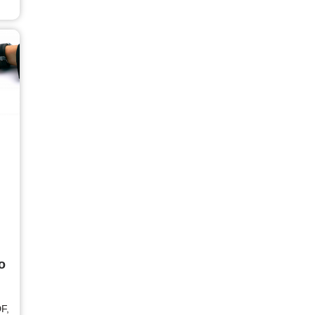
o
DF,