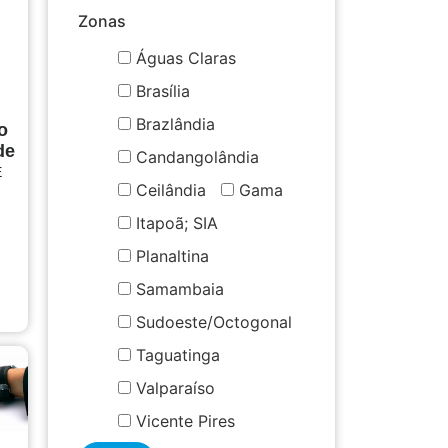
Zonas
Águas Claras
Brasília
Brazlândia
o
de
Candangolândia
E
Ceilândia
Gama
Itapoã; SIA
Planaltina
Samambaia
Sudoeste/Octogonal
Taguatinga
Valparaíso
Vicente Pires