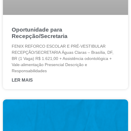
Oportunidade para
Recepção/Secretaria
FENIX REFORCO ESCOLAR E PRÉ-VESTIBULAR
RECEPÇÃO/SECRETARIA Águas Claras – Brasília, DF,
BR (1 Vaga) R$ 1.621,00 + Assistência odontológica +
Vale-alimentação Presencial Descrição e
Responsabilidades
LER MAIS