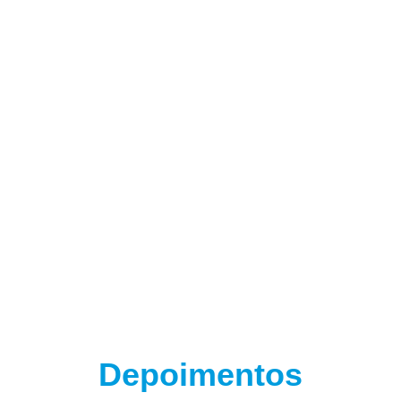
(adsbygoogle = window.adsbygoogle || []).push({});
Depoimentos