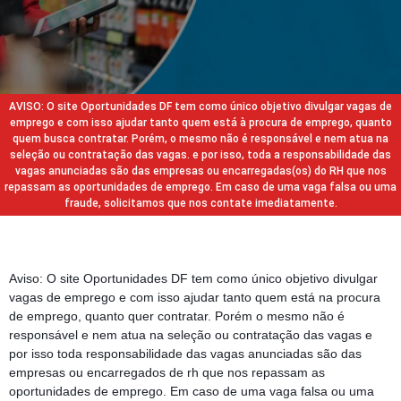
AVISO: O site Oportunidades DF tem como único objetivo divulgar vagas de
emprego e com isso ajudar tanto quem está à procura de emprego, quanto
quem busca contratar. Porém, o mesmo não é responsável e nem atua na
seleção ou contratação das vagas. e por isso, toda a responsabilidade das
vagas anunciadas são das empresas ou encarregadas(os) do RH que nos
repassam as oportunidades de emprego. Em caso de uma vaga falsa ou uma
fraude, solicitamos que nos contate imediatamente.
Aviso: O site Oportunidades DF tem como único objetivo divulgar
vagas de emprego e com isso ajudar tanto quem está na procura
de emprego, quanto quer contratar. Porém o mesmo não é
responsável e nem atua na seleção ou contratação das vagas e
por isso toda responsabilidade das vagas anunciadas são das
empresas ou encarregados de rh que nos repassam as
oportunidades de emprego. Em caso de uma vaga falsa ou uma