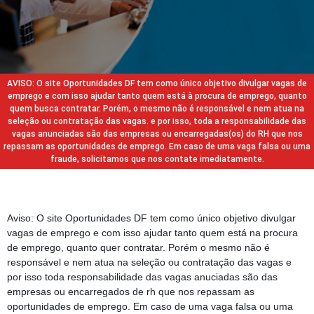
AVISO: O site Oportunidades DF tem como único objetivo divulgar vagas de
emprego e com isso ajudar tanto quem está à procura de emprego, quanto
quem busca contratar. Porém, o mesmo não é responsável e nem atua na
seleção ou contratação das vagas. e por isso, toda a responsabilidade das
vagas anunciadas são das empresas ou encarregadas(os) do RH que nos
repassam as oportunidades de emprego. Em caso de uma vaga falsa ou uma
fraude, solicitamos que nos contate imediatamente.
Aviso: O site Oportunidades DF tem como único objetivo divulgar
vagas de emprego e com isso ajudar tanto quem está na procura
de emprego, quanto quer contratar. Porém o mesmo não é
responsável e nem atua na seleção ou contratação das vagas e
por isso toda responsabilidade das vagas anuciadas são das
empresas ou encarregados de rh que nos repassam as
oportunidades de emprego. Em caso de uma vaga falsa ou uma