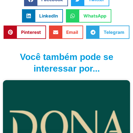
LinkedIn
WhatsApp
Pinterest
Email
Telegram
Você também pode se
interessar por...