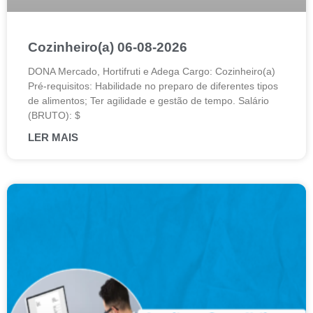
Cozinheiro(a) 06-08-2026
DONA Mercado, Hortifruti e Adega Cargo: Cozinheiro(a)
Pré-requisitos: Habilidade no preparo de diferentes tipos
de alimentos; Ter agilidade e gestão de tempo. Salário
(BRUTO): $
LER MAIS