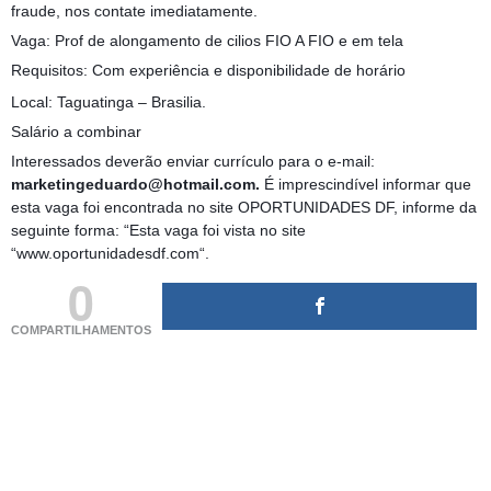
fraude, nos contate imediatamente.
Vaga: Prof de alongamento de cilios FIO A FIO e em tela
Requisitos: Com experiência e disponibilidade de horário
Local: Taguatinga – Brasilia.
Salário a combinar
Interessados deverão enviar currículo para o e-mail:
marketingeduardo@hotmail.com.
É imprescindível informar que
esta vaga foi encontrada no site OPORTUNIDADES DF, informe da
seguinte forma: “Esta vaga foi vista no site
“www.oportunidadesdf.com“.
0
COMPARTILHAMENTOS
(adsbygoogle = window.adsbygoogle || []).push({});
(adsbygoogle = window.adsbygoogle || []).push({});