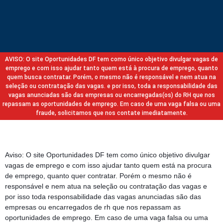
AVISO: O site Oportunidades DF tem como único objetivo divulgar vagas de
emprego e com isso ajudar tanto quem está à procura de emprego, quanto
quem busca contratar. Porém, o mesmo não é responsável e nem atua na
seleção ou contratação das vagas. e por isso, toda a responsabilidade das
vagas anunciadas são das empresas ou encarregadas(os) do RH que nos
repassam as oportunidades de emprego. Em caso de uma vaga falsa ou uma
fraude, solicitamos que nos contate imediatamente.
Aviso: O site Oportunidades DF tem como único objetivo divulgar
vagas de emprego e com isso ajudar tanto quem está na procura
de emprego, quanto quer contratar. Porém o mesmo não é
responsável e nem atua na seleção ou contratação das vagas e
por isso toda responsabilidade das vagas anunciadas são das
empresas ou encarregados de rh que nos repassam as
oportunidades de emprego. Em caso de uma vaga falsa ou uma