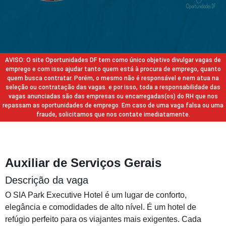
AVISO: O site Oportunidades DF tem como único objetivo divulgar vagas de
emprego e com isso ajudar tanto quem está à procura de emprego, quanto
quem busca contratar. Porém, o mesmo não é responsável e nem atua na
seleção ou contratação das vagas. e por isso, toda a responsabilidade das
vagas anunciadas são das empresas ou encarregadas(os) do RH que nos
repassam as oportunidades de emprego. Em caso de uma vaga falsa ou uma
fraude, solicitamos que nos contate imediatamente.
Auxiliar de Serviços Gerais
Descrição da vaga
O SIA Park Executive Hotel é um lugar de conforto,
elegância e comodidades de alto nível. É um hotel de
refúgio perfeito para os viajantes mais exigentes. Cada