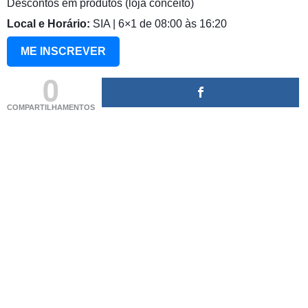
Descontos em produtos (loja conceito)
Local e Horário:
SIA | 6×1 de 08:00 às 16:20
ME INSCREVER
0
COMPARTILHAMENTOS
(adsbygoogle = window.adsbygoogle || []).push({});
(adsbygoogle = window.adsbygoogle || []).push({});