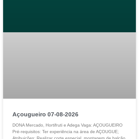
Açougueiro 07-08-2026
DONA Mercado, Hortifruti e Adega Vaga: AÇOUGUEIRO
Pré-requisitos: Ter experiência na área de AÇOUGUE;
Atribuições: Realizar corte especial, montagem de balcão