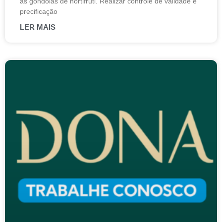
as gôndolas de hortifruti. Realizar controle de validade e
precificação
LER MAIS