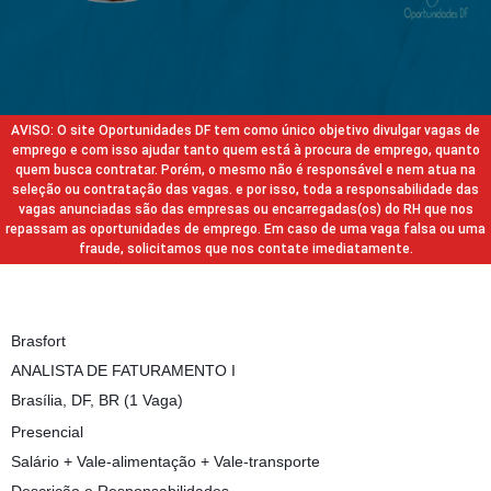
AVISO: O site Oportunidades DF tem como único objetivo divulgar vagas de
emprego e com isso ajudar tanto quem está à procura de emprego, quanto
quem busca contratar. Porém, o mesmo não é responsável e nem atua na
seleção ou contratação das vagas. e por isso, toda a responsabilidade das
vagas anunciadas são das empresas ou encarregadas(os) do RH que nos
repassam as oportunidades de emprego. Em caso de uma vaga falsa ou uma
fraude, solicitamos que nos contate imediatamente.
Brasfort
ANALISTA DE FATURAMENTO I
Brasília, DF, BR (1 Vaga)
Presencial
Salário + Vale-alimentação + Vale-transporte