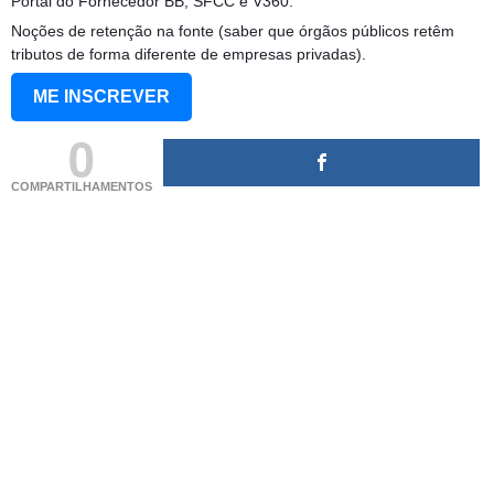
Portal do Fornecedor BB, SFCC e V360.
Noções de retenção na fonte (saber que órgãos públicos retêm
tributos de forma diferente de empresas privadas).
ME INSCREVER
0
COMPARTILHAMENTOS
(adsbygoogle = window.adsbygoogle || []).push({});
(adsbygoogle = window.adsbygoogle || []).push({});