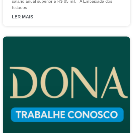
salário anual superior a R$ 85 mil. A Embaixada dos
Estados
LER MAIS