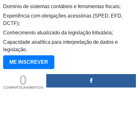
Domínio de sistemas contábeis e ferramentas fiscais;
Experiência com obrigações acessórias (SPED, EFD,
DCTF);
Conhecimento atualizado da legislação tributária;
Capacidade analítica para interpretação de dados e
legislação.
ME INSCREVER
0
COMPARTILHAMENTOS
(adsbygoogle = window.adsbygoogle || []).push({});
(adsbygoogle = window.adsbygoogle || []).push({});