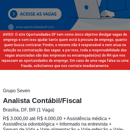
AVISO: O site Oportunidades DF tem como único objetivo divulgar vagas de
emprego e com isso ajudar tanto quem está à procura de emprego, quanto
quem busca contratar. Porém, o mesmo não é responsável e nem atua na
seleção ou contratação das vagas. e por isso, toda a responsabilidade das
vagas anunciadas são das empresas ou encarregadas(os) do RH que nos
repassam as oportunidades de emprego. Em caso de uma vaga falsa ou uma
fraude, solicitamos que nos contate imediatamente.
Grupo Seven
Analista Contábil/Fiscal
Brasília, DF, BR (1 Vaga)
R$ 3.000,00 até R$ 4.000,00 + Assistência médica +
Assistência odontológica + Informado na entrevista +
Seguro de Vida + Vale-alimentação + Vale-refeição + Vale-