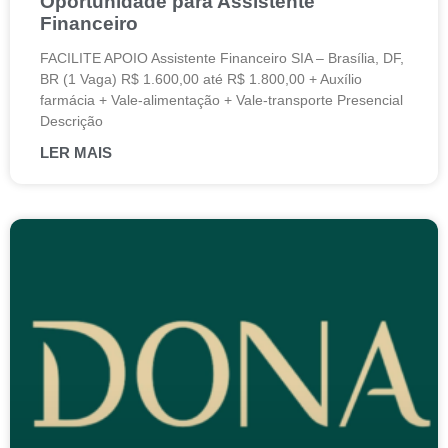
Oportunidade para Assistente
Financeiro
FACILITE APOIO Assistente Financeiro SIA – Brasília, DF,
BR (1 Vaga) R$ 1.600,00 até R$ 1.800,00 + Auxílio
farmácia + Vale-alimentação + Vale-transporte Presencial
Descrição
LER MAIS