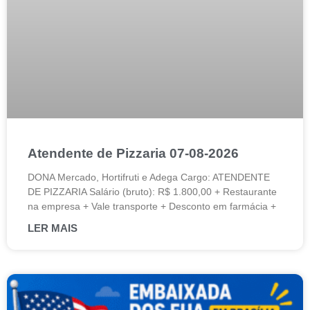
Atendente de Pizzaria 07-08-2026
DONA Mercado, Hortifruti e Adega Cargo: ATENDENTE
DE PIZZARIA Salário (bruto): R$ 1.800,00 + Restaurante
na empresa + Vale transporte + Desconto em farmácia +
LER MAIS