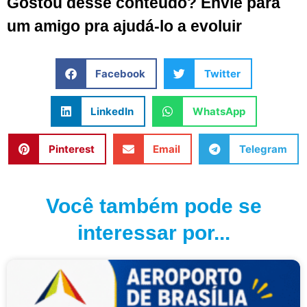
Gostou desse conteúdo? Envie para
um amigo pra ajudá-lo a evoluir
Facebook
Twitter
LinkedIn
WhatsApp
Pinterest
Email
Telegram
Você também pode se
interessar por...