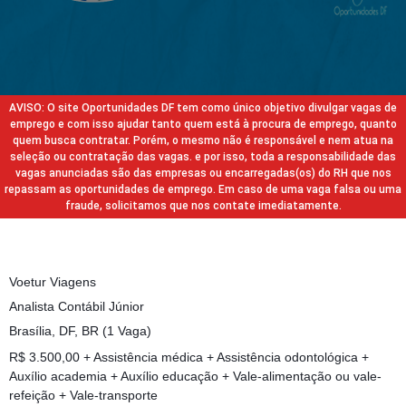
AVISO: O site Oportunidades DF tem como único objetivo divulgar vagas de
emprego e com isso ajudar tanto quem está à procura de emprego, quanto
quem busca contratar. Porém, o mesmo não é responsável e nem atua na
seleção ou contratação das vagas. e por isso, toda a responsabilidade das
vagas anunciadas são das empresas ou encarregadas(os) do RH que nos
repassam as oportunidades de emprego. Em caso de uma vaga falsa ou uma
fraude, solicitamos que nos contate imediatamente.
Voetur Viagens
Analista Contábil Júnior
Brasília, DF, BR (1 Vaga)
R$ 3.500,00 + Assistência médica + Assistência odontológica +
Auxílio academia + Auxílio educação + Vale-alimentação ou vale-
refeição + Vale-transporte