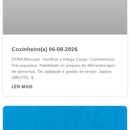
Cozinheiro(a) 06-08-2026
DONA Mercado, Hortifruti e Adega Cargo: Cozinheiro(a)
Pré-requisitos: Habilidade no preparo de diferentes tipos
de alimentos; Ter agilidade e gestão de tempo. Salário
(BRUTO): $
LER MAIS