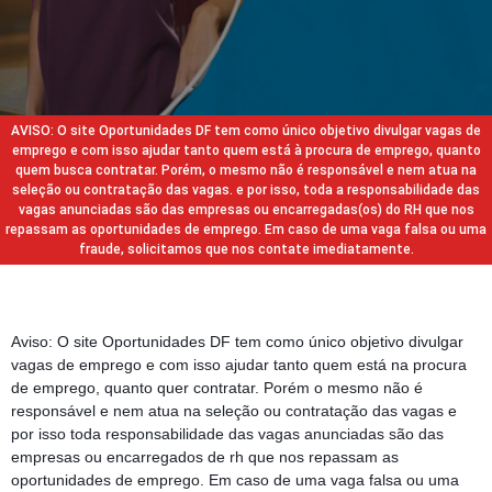
AVISO: O site Oportunidades DF tem como único objetivo divulgar vagas de
emprego e com isso ajudar tanto quem está à procura de emprego, quanto
quem busca contratar. Porém, o mesmo não é responsável e nem atua na
seleção ou contratação das vagas. e por isso, toda a responsabilidade das
vagas anunciadas são das empresas ou encarregadas(os) do RH que nos
repassam as oportunidades de emprego. Em caso de uma vaga falsa ou uma
fraude, solicitamos que nos contate imediatamente.
Aviso: O site Oportunidades DF tem como único objetivo divulgar
vagas de emprego e com isso ajudar tanto quem está na procura
de emprego, quanto quer contratar. Porém o mesmo não é
responsável e nem atua na seleção ou contratação das vagas e
por isso toda responsabilidade das vagas anunciadas são das
empresas ou encarregados de rh que nos repassam as
oportunidades de emprego. Em caso de uma vaga falsa ou uma