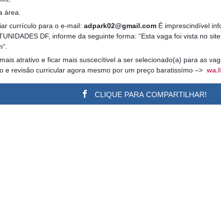
a área.
ar currículo para o e-mail:
adpark02@gmail.com
É imprescindível inf
UNIDADES DF, informe da seguinte forma: “Esta vaga foi vista no site
m“.
 mais atrativo e ficar mais suscecítivel a ser selecionado(a) para as v
ão e revisão curricular agora mesmo por um preço baratissímo –>
wa.l
CLIQUE PARA COMPARTILHAR!
w.adsbygoogle || []).push({}); (adsbygoogle = window.a