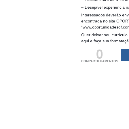
– Desejável experiência n
Interessados deverão envi
encontrada no site OPORT
“www.oportunidadesdf.co
Quer deixar seu currículo
aqui e faça sua formataç
0
COMPARTILHAMENTOS
(adsbygoogle = windo
[]).push({});