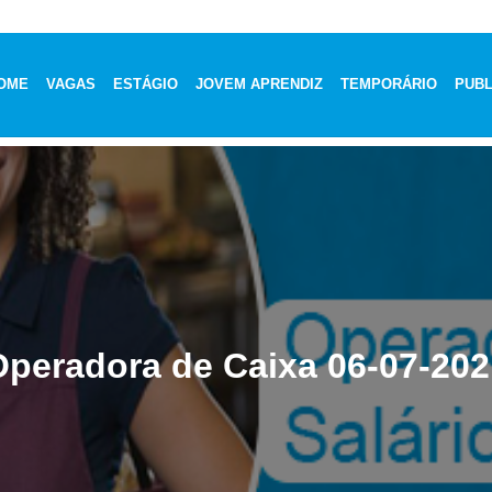
OME
VAGAS
ESTÁGIO
JOVEM APRENDIZ
TEMPORÁRIO
PUBL
Operadora de Caixa 06-07-202