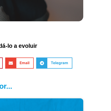
á-lo a evoluir
Email
Telegram
r...