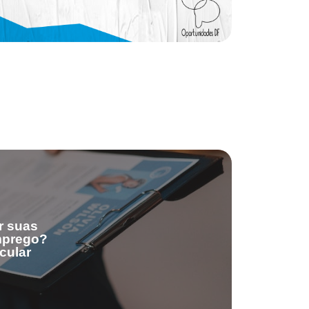
r suas
emprego?
cular