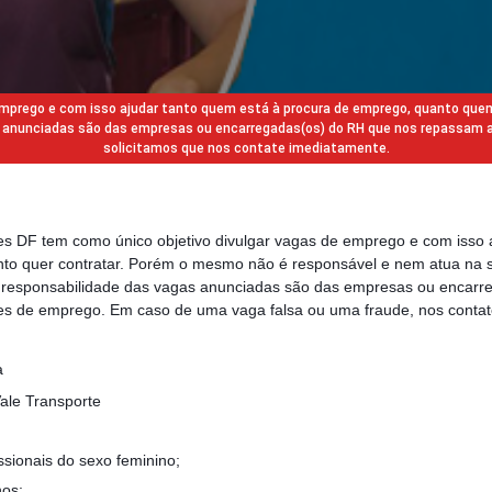
 emprego e com isso ajudar tanto quem está à procura de emprego, quanto que
gas anunciadas são das empresas ou encarregadas(os) do RH que nos repassam 
solicitamos que nos contate imediatamente.
des DF tem como único objetivo divulgar vagas de emprego e com isso 
to quer contratar. Porém o mesmo não é responsável e nem atua na s
a responsabilidade das vagas anunciadas são das empresas ou encarr
s de emprego. Em caso de uma vaga falsa ou uma fraude, nos contat
a
ale Transporte
ssionais do sexo feminino;
nos;