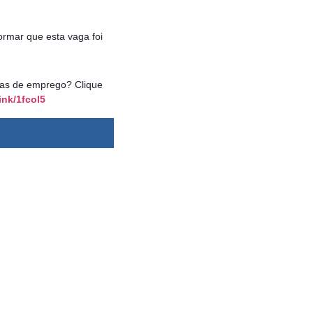
ormar que esta vaga foi
agas de emprego? Clique
ink/1fcol5
dsbygoogle ||