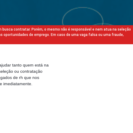
m busca contratar. Porém, o mesmo não é responsável e nem atua na seleção
as oportunidades de emprego. Em caso de uma vaga falsa ou uma fraude,
ajudar tanto quem está na
eleção ou contratação
egados de rh que nos
e imediatamente.