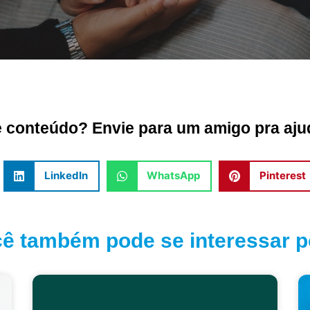
conteúdo? Envie para um amigo pra ajud
LinkedIn
WhatsApp
Pinterest
ê também pode se interessar po