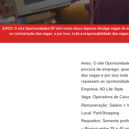
AVISO: O site Oportunidades DF tem como único objetivo divulgar vagas de
ou contratação das vagas. e por isso, toda a responsabilidade das va
Aviso: O site Oportunida
procura de emprego, quan
das vagas e por isso tod
repassam as oportunidade
Empresa: AD Life Style
Vaga: Operadora de Caix
Remuneração: Salário + V
Local: ParkShopping
Requisitos: Somente profi
– Possuir entre 35 a 45 a