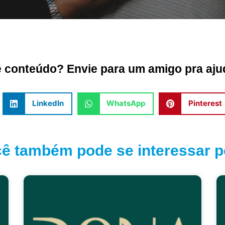
conteúdo? Envie para um amigo pra ajud
LinkedIn
WhatsApp
Pinterest
ê também pode se interessar po