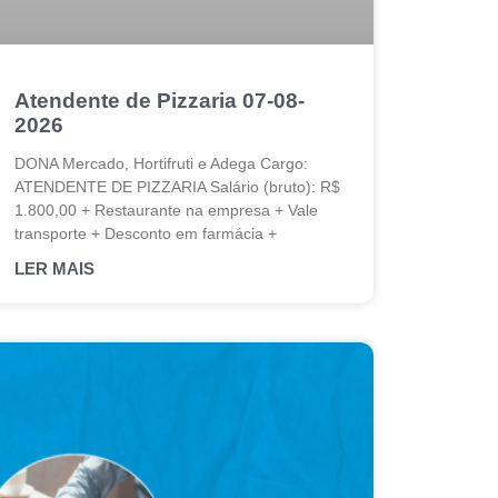
Atendente de Pizzaria 07-08-
2026
DONA Mercado, Hortifruti e Adega Cargo:
ATENDENTE DE PIZZARIA Salário (bruto): R$
1.800,00 + Restaurante na empresa + Vale
transporte + Desconto em farmácia +
LER MAIS