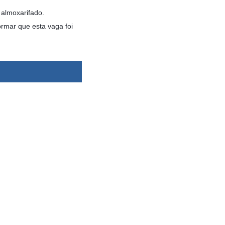
 almoxarifado.
ormar que esta vaga foi
dsbygoogle ||