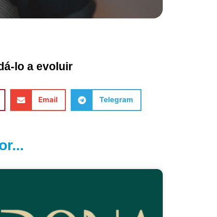
á-lo a evoluir
Email
Telegram
r...