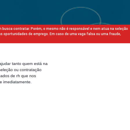
m busca contratar. Porém, o mesmo não é responsável e nem atua na seleção
as oportunidades de emprego. Em caso de uma vaga falsa ou uma fraude,
ajudar tanto quem está na
eleção ou contratação
gados de rh que nos
e imediatamente.