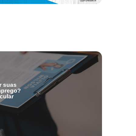
r suas
emprego?
cular