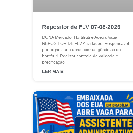
Repositor de FLV 07-08-2026
DONA Mercado, Hortifruti e Adega Vaga:
REPOSITOR DE FLV Atividades: Responsável
por organizar e abastecer as gôndolas de
hortifruti. Realizar controle de validade e
precificação
LER MAIS