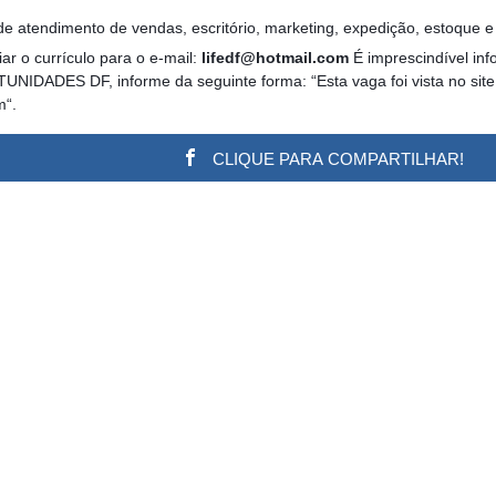
, de atendimento de vendas, escritório, marketing, expedição, estoque e
ar o currículo para o e-mail:
lifedf@hotmail.com
É imprescindível inf
UNIDADES DF, informe da seguinte forma: “Esta vaga foi vista no site
m“.
CLIQUE PARA COMPARTILHAR!
w.adsbygoogle || []).push({}); (adsbygoogle = window.a