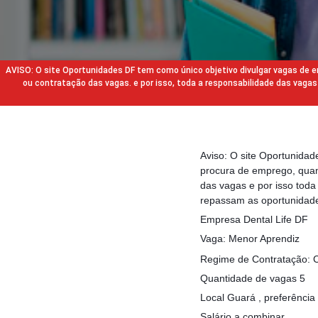
AVISO: O site Oportunidades DF tem como único objetivo divulgar vagas de
ou contratação das vagas. e por isso, toda a responsabilidade das va
Aviso: O site Oportunida
procura de emprego, quan
das vagas e por isso tod
repassam as oportunidade
Empresa Dental Life DF
Vaga: Menor Aprendiz
Regime de Contratação: 
Quantidade de vagas 5
Local Guará , preferência
Salário a combinar