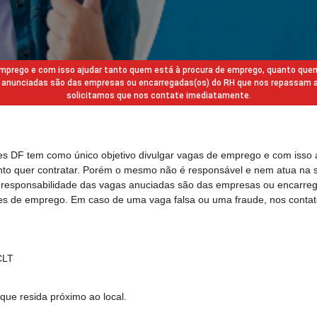
 emprego e com isso ajudar tanto quem está à procura de emprego, quanto que
gas anunciadas são das empresas ou encarregadas(os) do RH que nos repassam 
solicitamos que nos contate imediatamente.
des DF tem como único objetivo divulgar vagas de emprego e com isso 
to quer contratar. Porém o mesmo não é responsável e nem atua na s
a responsabilidade das vagas anuciadas são das empresas ou encarre
s de emprego. Em caso de uma vaga falsa ou uma fraude, nos contat
CLT
 que resida próximo ao local.