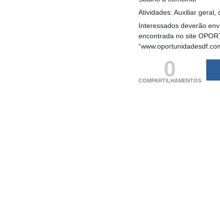
Atividades: Auxiliar geral
Interessados deverão envi
encontrada no site OPORT
“www.oportunidadesdf.co
0
COMPARTILHAMENTOS
(adsbygoogle = windo
[]).push({});