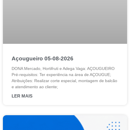
Açougueiro 05-08-2026
DONA Mercado, Hortifruti e Adega Vaga: AÇOUGUEIRO
Pré-requisitos: Ter experiência na área de AÇOUGUE;
Atribuições: Realizar corte especial, montagem de balcão
e atendimento ao cliente;
LER MAIS