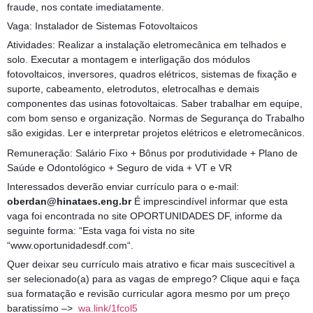
fraude, nos contate imediatamente.
Vaga: Instalador de Sistemas Fotovoltaicos
Atividades: Realizar a instalação eletromecânica em telhados e
solo. Executar a montagem e interligação dos módulos
fotovoltaicos, inversores, quadros elétricos, sistemas de fixação e
suporte, cabeamento, eletrodutos, eletrocalhas e demais
componentes das usinas fotovoltaicas. Saber trabalhar em equipe,
com bom senso e organização. Normas de Segurança do Trabalho
são exigidas. Ler e interpretar projetos elétricos e eletromecânicos.
Remuneração: Salário Fixo + Bônus por produtividade + Plano de
Saúde e Odontológico + Seguro de vida + VT e VR
Interessados deverão enviar currículo para o e-mail:
oberdan@hinataes.eng.br
É imprescindível informar que esta
vaga foi encontrada no site OPORTUNIDADES DF, informe da
seguinte forma: “Esta vaga foi vista no site
“www.oportunidadesdf.com“.
Quer deixar seu currículo mais atrativo e ficar mais suscecítivel a
ser selecionado(a) para as vagas de emprego? Clique aqui e faça
sua formatação e revisão curricular agora mesmo por um preço
baratissímo –>
wa.link/1fcol5