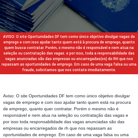
AVISO: O site Oportunidades DF tem como único objetivo divulgar vagas de
emprego e com isso ajudar tanto quem está à procura de emprego, quanto
quem busca contratar. Porém, o mesmo não é responsável e nem atua na
seleção ou contratação das vagas. e por isso, toda a responsabilidade das
vagas anunciadas são das empresas ou encarregadas(os) do RH que nos
repassam as oportunidades de emprego. Em caso de uma vaga falsa ou uma
fraude, solicitamos que nos contate imediatamente.
Aviso: O site Oportunidades DF tem como único objetivo divulgar
vagas de emprego e com isso ajudar tanto quem está na procura
de emprego, quanto quer contratar. Porém o mesmo não é
responsável e nem atua na seleção ou contratação das vagas e
por isso toda responsabilidade das vagas anunciadas são das
empresas ou encarregados de rh que nos repassam as
oportunidades de emprego. Em caso de uma vaga falsa ou uma