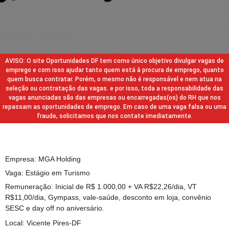
AVISO: O site Oportunidades DF tem como único objetivo divulgar vagas de
emprego e com isso ajudar tanto quem está à procura de emprego, quanto
quem busca contratar. Porém, o mesmo não é responsável e nem atua na
seleção ou contratação das vagas. e por isso, toda a responsabilidade das
vagas anunciadas são das empresas ou encarregadas(os) do RH que nos
repassam as oportunidades de emprego. Em caso de uma vaga falsa ou uma
fraude, solicitamos que nos contate imediatamente.
Empresa: MGA Holding
Vaga: Estágio em Turismo
Remuneração: Inicial de R$ 1.000,00 + VA R$22,26/dia, VT
R$11,00/dia, Gympass, vale-saúde, desconto em loja, convênio
SESC e day off no aniversário.
Local: Vicente Pires-DF