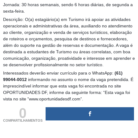
Jornada: 30 horas semanais, sendo 6 horas diárias, de segunda a
sexta-feira.
Descrição: O(a) estagiário(a) em Turismo irá apoiar as atividades
operacionais e administrativas da área, auxiliando no atendimento
ao cliente, organização e venda de serviços turísticos, elaboração
de roteiros e orçamentos, pesquisa de destinos e fornecedores,
além do suporte na gestão de reservas e documentação. A vaga é
destinada a estudantes de Turismo ou áreas correlatas, com boa
comunicação, organização, proatividade e interesse em aprender e
se desenvolver profissionalmente no setor turístico.
Interessados deverão enviar currículo para o WhatsApp:
(61)
99044-0012
informando no assunto o nome da vaga pretendida. É
imprescindível informar que esta vaga foi encontrada no site
OPORTUNIDADES DF, informe da seguinte forma: “Esta vaga foi
vista no site “www.oportunidadesdf.com“.
0
COMPARTILHAMENTOS
(adsbygoogle = window.adsbygoogle || []).push({});
(adsbygoogle = window.adsbygoogle || []).push({});