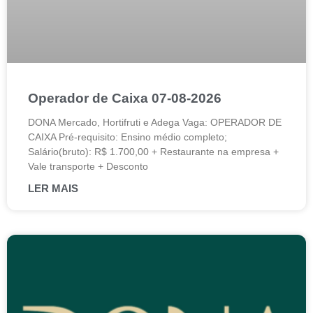
Operador de Caixa 07-08-2026
DONA Mercado, Hortifruti e Adega Vaga: OPERADOR DE
CAIXA Pré-requisito: Ensino médio completo;
Salário(bruto): R$ 1.700,00 + Restaurante na empresa +
Vale transporte + Desconto
LER MAIS