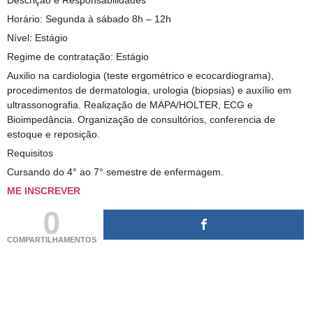
Descrição e Responsabilidades
Horário: Segunda à sábado 8h – 12h
Nível: Estágio
Regime de contratação: Estágio
Auxilio na cardiologia (teste ergométrico e ecocardiograma),
procedimentos de dermatologia, urologia (biopsias) e auxílio em
ultrassonografia. Realização de MAPA/HOLTER, ECG e
Bioimpedância. Organização de consultórios, conferencia de
estoque e reposição.
Requisitos
Cursando do 4° ao 7° semestre de enfermagem.
ME INSCREVER
0
COMPARTILHAMENTOS
(adsbygoogle = window.adsbygoogle || []).push({});
(adsbygoogle = window.adsbygoogle || []).push({});