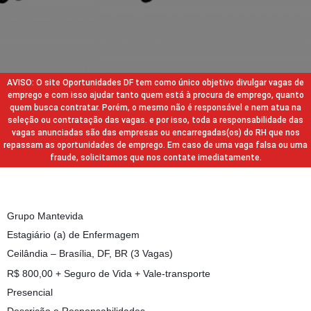
AVISO: O site Oportunidades DF tem como único objetivo divulgar vagas de
emprego e com isso ajudar tanto quem está à procura de emprego, quanto
quem busca contratar. Porém, o mesmo não é responsável e nem atua na
seleção ou contratação das vagas. e por isso, toda a responsabilidade das
vagas anunciadas são das empresas ou encarregadas(os) do RH que nos
repassam as oportunidades de emprego. Em caso de uma vaga falsa ou uma
fraude, solicitamos que nos contate imediatamente.
Grupo Mantevida
Estagiário (a) de Enfermagem
Ceilândia – Brasília, DF, BR (3 Vagas)
R$ 800,00 + Seguro de Vida + Vale-transporte
Presencial