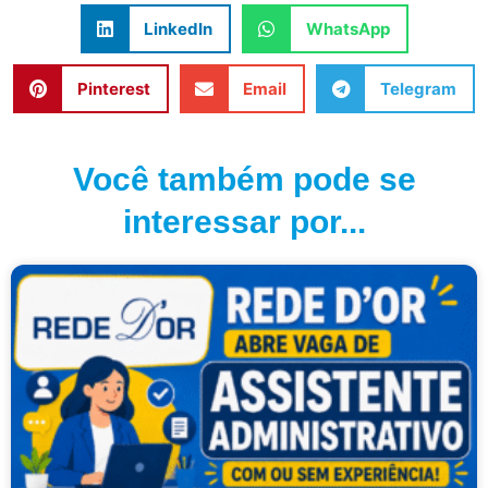
LinkedIn
WhatsApp
Pinterest
Email
Telegram
Você também pode se
interessar por...