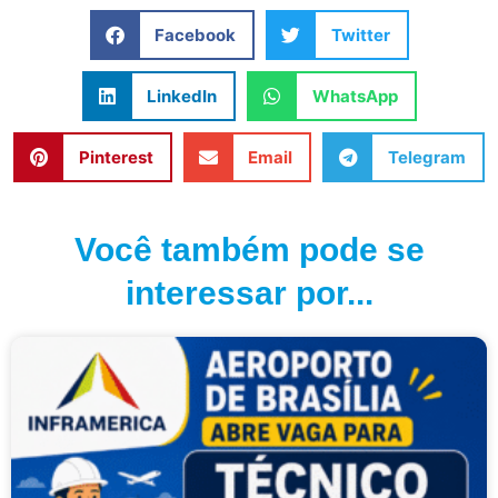
Facebook
Twitter
LinkedIn
WhatsApp
Pinterest
Email
Telegram
Você também pode se
interessar por...