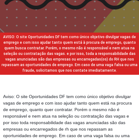
AVISO: O site Oportunidades DF tem como único objetivo divulgar vagas de
emprego e com isso ajudar tanto quem está à procura de emprego, quanto
quem busca contratar. Porém, o mesmo não é responsável e nem atua na
seleção ou contratação das vagas. e por isso, toda a responsabilidade das
vagas anunciadas são das empresas ou encarregadas(os) do RH que nos
repassam as oportunidades de emprego. Em caso de uma vaga falsa ou uma
fraude, solicitamos que nos contate imediatamente.
Aviso: O site Oportunidades DF tem como único objetivo divulgar
vagas de emprego e com isso ajudar tanto quem está na procura
de emprego, quanto quer contratar. Porém o mesmo não é
responsável e nem atua na seleção ou contratação das vagas e
por isso toda responsabilidade das vagas anunciadas são das
empresas ou encarregados de rh que nos repassam as
oportunidades de emprego. Em caso de uma vaga falsa ou uma