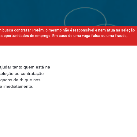
m busca contratar. Porém, o mesmo não é responsável e nem atua na seleção
as oportunidades de emprego. Em caso de uma vaga falsa ou uma fraude,
ajudar tanto quem está na
eleção ou contratação
egados de rh que nos
e imediatamente.