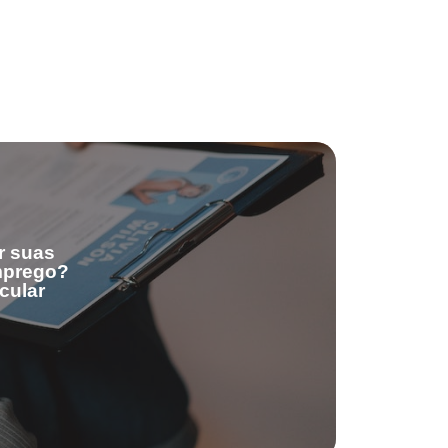
r suas
emprego?
cular