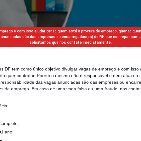
 emprego e com isso ajudar tanto quem está à procura de emprego, quanto que
gas anunciadas são das empresas ou encarregadas(os) do RH que nos repassam 
solicitamos que nos contate imediatamente.
des DF tem como único objetivo divulgar vagas de emprego e com isso 
to quer contratar. Porém o mesmo não é responsável e nem atua na s
a responsabilidade das vagas anunciadas são das empresas ou encarr
s de emprego. Em caso de uma vaga falsa ou uma fraude, nos contat
ácia
 completo;
01 ano;
io.