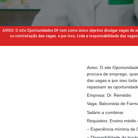
AVISO: O site Oportunidades DF tem como único objetivo divulgar vagas de
ou contratação das vagas. e por isso, toda a responsabilidade das va
Aviso: O site Oportunida
procura de emprego, quan
das vagas e por isso tod
repassam as oportunidade
Empresa: Dr. Remédio
Vaga: Balconista de Farm
Salário a combinar
Requisitos: Ensino médio
– Experiência mínima de 
– Disponibilidade de horár