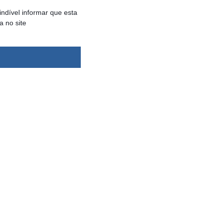
ndível informar que esta
a no site
dsbygoogle ||