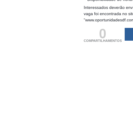
Interessados deverão envi
vaga foi encontrada no si
“www.oportunidadesdf.co
0
COMPARTILHAMENTOS
(adsbygoogle = windo
[]).push({});