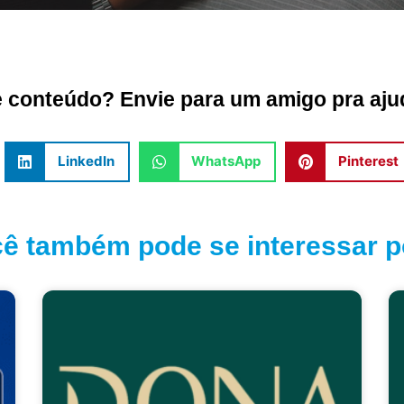
conteúdo? Envie para um amigo pra ajud
LinkedIn
WhatsApp
Pinterest
ê também pode se interessar po