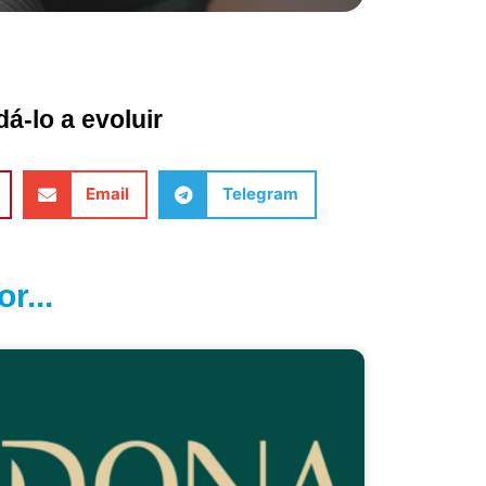
á-lo a evoluir
Email
Telegram
r...