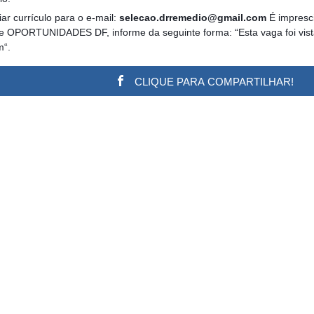
ar currículo para o e-mail:
selecao.drremedio@gmail.com
É impresci
te OPORTUNIDADES DF, informe da seguinte forma: “Esta vaga foi vist
m“.
CLIQUE PARA COMPARTILHAR!
w.adsbygoogle || []).push({}); (adsbygoogle = window.a