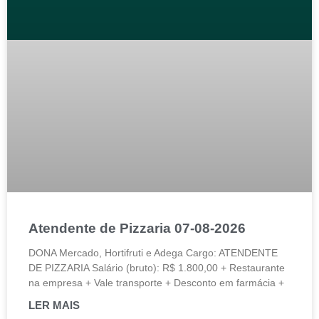
Atendente de Pizzaria 07-08-2026
DONA Mercado, Hortifruti e Adega Cargo: ATENDENTE
DE PIZZARIA Salário (bruto): R$ 1.800,00 + Restaurante
na empresa + Vale transporte + Desconto em farmácia +
LER MAIS