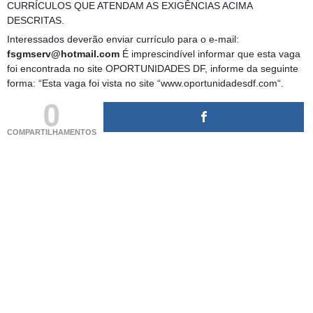
CURRÍCULOS QUE ATENDAM AS EXIGÊNCIAS ACIMA
DESCRITAS.
Interessados deverão enviar currículo para o e-mail:
fsgmserv@hotmail.com
É imprescindível informar que esta vaga
foi encontrada no site OPORTUNIDADES DF, informe da seguinte
forma: “Esta vaga foi vista no site “www.oportunidadesdf.com“.
0
COMPARTILHAMENTOS
(adsbygoogle = window.adsbygoogle || []).push({});
(adsbygoogle = window.adsbygoogle || []).push({});