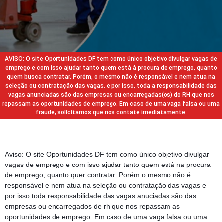
AVISO: O site Oportunidades DF tem como único objetivo divulgar vagas de
emprego e com isso ajudar tanto quem está à procura de emprego, quanto
quem busca contratar. Porém, o mesmo não é responsável e nem atua na
seleção ou contratação das vagas. e por isso, toda a responsabilidade das
vagas anunciadas são das empresas ou encarregadas(os) do RH que nos
repassam as oportunidades de emprego. Em caso de uma vaga falsa ou uma
fraude, solicitamos que nos contate imediatamente.
Aviso: O site Oportunidades DF tem como único objetivo divulgar
vagas de emprego e com isso ajudar tanto quem está na procura
de emprego, quanto quer contratar. Porém o mesmo não é
responsável e nem atua na seleção ou contratação das vagas e
por isso toda responsabilidade das vagas anuciadas são das
empresas ou encarregados de rh que nos repassam as
oportunidades de emprego. Em caso de uma vaga falsa ou uma