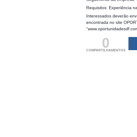
Requisitos: Experiência na
Interessados deverão envi
encontrada no site OPORT
“www.oportunidadesdf.co
0
COMPARTILHAMENTOS
(adsbygoogle = windo
[]).push({});