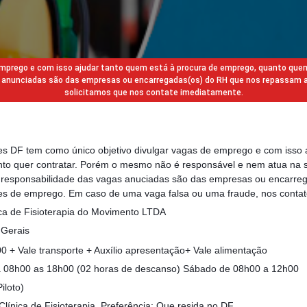
 emprego e com isso ajudar tanto quem está à procura de emprego, quanto que
gas anunciadas são das empresas ou encarregadas(os) do RH que nos repassam 
solicitamos que nos contate imediatamente.
des DF tem como único objetivo divulgar vagas de emprego e com isso 
to quer contratar. Porém o mesmo não é responsável e nem atua na s
a responsabilidade das vagas anuciadas são das empresas ou encarre
s de emprego. Em caso de uma vaga falsa ou uma fraude, nos contat
ca de Fisioterapia do Movimento LTDA
 Gerais
 + Vale transporte + Auxílio apresentação+ Vale alimentação
a 08h00 as 18h00 (02 horas de descanso) Sábado de 08h00 a 12h00
iloto)
ínica de Fisioterapia. Preferência: Que resida no DF