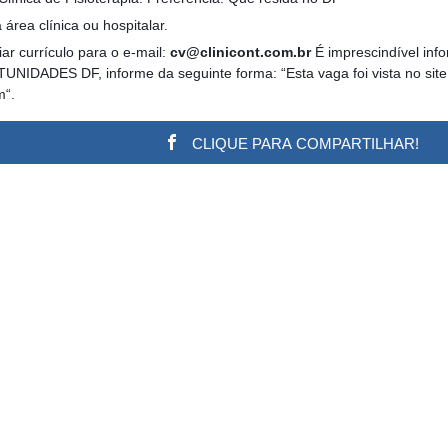
 área clínica ou hospitalar.
ar currículo para o e-mail:
cv@clinicont.com.br
É imprescindível info
UNIDADES DF, informe da seguinte forma: “Esta vaga foi vista no site
m“.
CLIQUE PARA COMPARTILHAR!
w.adsbygoogle || []).push({}); (adsbygoogle = window.a