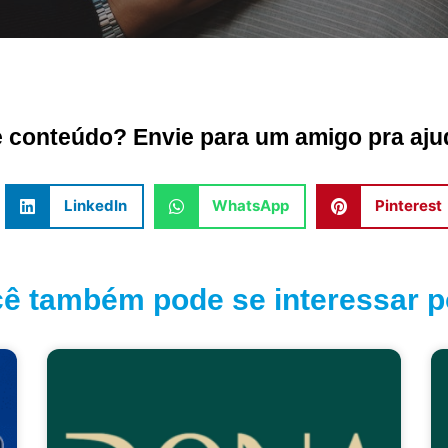
conteúdo? Envie para um amigo pra ajud
LinkedIn
WhatsApp
Pinterest
ê também pode se interessar po