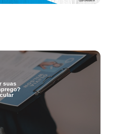
r suas
emprego?
cular