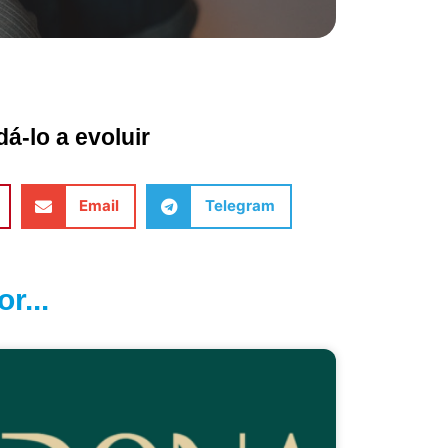
á-lo a evoluir
Email
Telegram
r...