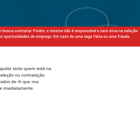
m busca contratar. Porém, o mesmo não é responsável e nem atua na seleção
as oportunidades de emprego. Em caso de uma vaga falsa ou uma fraude,
ajudar tanto quem está na
eleção ou contratação
gados de rh que nos
e imediatamente.