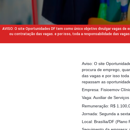
AVISO: O site Oportunidades DF tem como único objetivo divulgar vagas de
ou contratação das vagas. e por isso, toda a responsabilidade das va
Aviso: O site Oportunida
procura de emprego, quan
das vagas e por isso tod
repassam as oportunidade
Empresa: Fisioemov Clíni
Vaga: Auxiliar de Serviços
Remuneração: R$ 1.100,00
Jornada: Segunda a sext
Local: Brasília/DF (Plano P
Seguimento da empresa: Cl