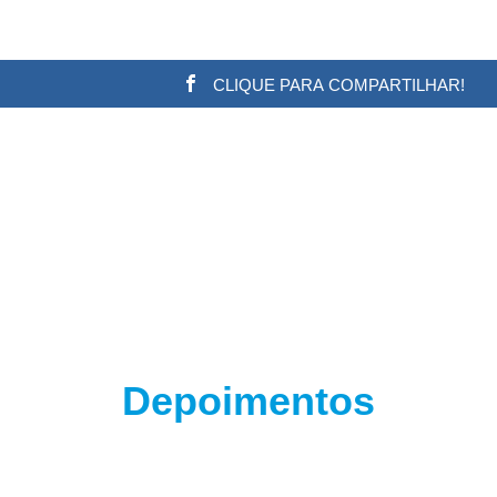
CLIQUE PARA COMPARTILHAR!
w.adsbygoogle || []).push({}); (adsbygoogle = window.a
Depoimentos