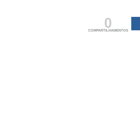
0
COMPARTILHAMENTOS
(adsbygoogle = windo
[]).push({});