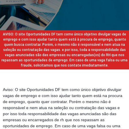
AVISO: O site Oportunidades DF tem como único objetivo divulgar vagas de
emprego e com isso ajudar tanto quem está à procura de emprego, quanto
quem busca contratar. Porém, o mesmo não é responsável e nem atua na
seleção ou contratação das vagas. e por isso, toda a responsabilidade das
vagas anunciadas são das empresas ou encarregadas(os) do RH que nos
repassam as oportunidades de emprego. Em caso de uma vaga falsa ou uma
fraude, solicitamos que nos contate imediatamente.
Aviso: O site Oportunidades DF tem como único objetivo divulgar
vagas de emprego e com isso ajudar tanto quem está na procura
de emprego, quanto quer contratar. Porém o mesmo não é
responsável e nem atua na seleção ou contratação das vagas e
por isso toda responsabilidade das vagas anunciadas são das
empresas ou encarregados de rh que nos repassam as
oportunidades de emprego. Em caso de uma vaga falsa ou uma