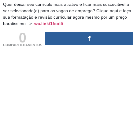
Quer deixar seu currículo mais atrativo e ficar mais suscecítivel a
ser selecionado(a) para as vagas de emprego? Clique aqui e faça
sua formatação e revisão curricular agora mesmo por um preço
baratissímo –>
wa.link/1fcol5
0
COMPARTILHAMENTOS
(adsbygoogle = window.adsbygoogle || []).push({});
(adsbygoogle = window.adsbygoogle || []).push({});