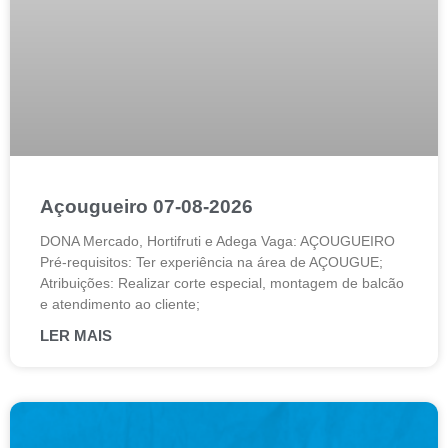
Açougueiro 07-08-2026
DONA Mercado, Hortifruti e Adega Vaga: AÇOUGUEIRO
Pré-requisitos: Ter experiência na área de AÇOUGUE;
Atribuições: Realizar corte especial, montagem de balcão
e atendimento ao cliente;
LER MAIS