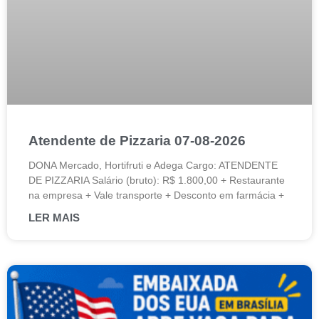
Atendente de Pizzaria 07-08-2026
DONA Mercado, Hortifruti e Adega Cargo: ATENDENTE
DE PIZZARIA Salário (bruto): R$ 1.800,00 + Restaurante
na empresa + Vale transporte + Desconto em farmácia +
LER MAIS