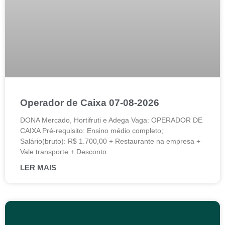
Operador de Caixa 07-08-2026
DONA Mercado, Hortifruti e Adega Vaga: OPERADOR DE
CAIXA Pré-requisito: Ensino médio completo;
Salário(bruto): R$ 1.700,00 + Restaurante na empresa +
Vale transporte + Desconto
LER MAIS