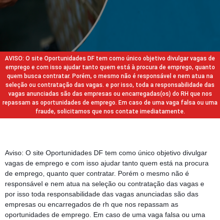
AVISO: O site Oportunidades DF tem como único objetivo divulgar vagas de
emprego e com isso ajudar tanto quem está à procura de emprego, quanto
quem busca contratar. Porém, o mesmo não é responsável e nem atua na
seleção ou contratação das vagas. e por isso, toda a responsabilidade das
vagas anunciadas são das empresas ou encarregadas(os) do RH que nos
repassam as oportunidades de emprego. Em caso de uma vaga falsa ou uma
fraude, solicitamos que nos contate imediatamente.
Aviso: O site Oportunidades DF tem como único objetivo divulgar
vagas de emprego e com isso ajudar tanto quem está na procura
de emprego, quanto quer contratar. Porém o mesmo não é
responsável e nem atua na seleção ou contratação das vagas e
por isso toda responsabilidade das vagas anunciadas são das
empresas ou encarregados de rh que nos repassam as
oportunidades de emprego. Em caso de uma vaga falsa ou uma