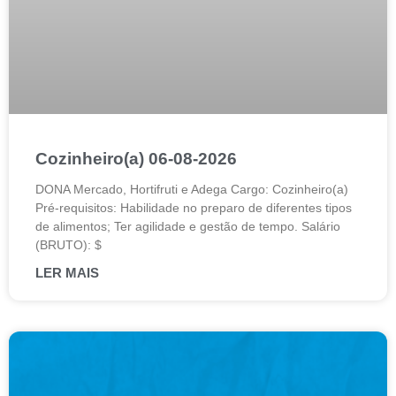
Cozinheiro(a) 06-08-2026
DONA Mercado, Hortifruti e Adega Cargo: Cozinheiro(a)
Pré-requisitos: Habilidade no preparo de diferentes tipos
de alimentos; Ter agilidade e gestão de tempo. Salário
(BRUTO): $
LER MAIS