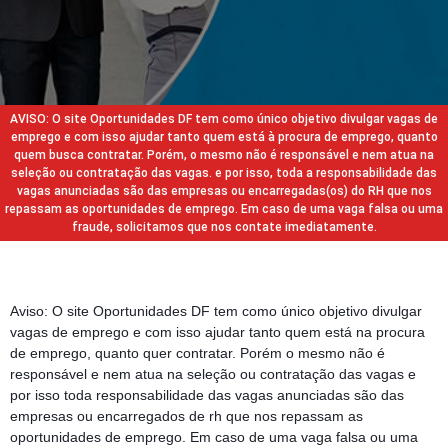
AVISO: O site Oportunidades DF tem como único objetivo divulgar vagas de
emprego e com isso ajudar tanto quem está à procura de emprego, quanto
quem busca contratar. Porém, o mesmo não é responsável e nem atua na
seleção ou contratação das vagas. e por isso, toda a responsabilidade das
vagas anunciadas são das empresas ou encarregadas(os) do RH que nos
repassam as oportunidades de emprego. Em caso de uma vaga falsa ou uma
fraude, solicitamos que nos contate imediatamente.
Aviso: O site Oportunidades DF tem como único objetivo divulgar
vagas de emprego e com isso ajudar tanto quem está na procura
de emprego, quanto quer contratar. Porém o mesmo não é
responsável e nem atua na seleção ou contratação das vagas e
por isso toda responsabilidade das vagas anunciadas são das
empresas ou encarregados de rh que nos repassam as
oportunidades de emprego. Em caso de uma vaga falsa ou uma