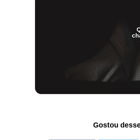
Q
ch
Gostou desse 