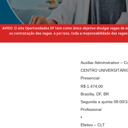
AVISO: O site Oportunidades DF tem como único objetivo divulgar vagas de
ou contratação das vagas. e por isso, toda a responsabilidade das va
Auxiliar Adminstrativo – 
CENTRO UNIVERSITÁRI
Presencial
R$ 1.474,00
Brasília, DF, BR
Segunda a quinta 08:00/1
Profissional
•
Efetivo – CLT