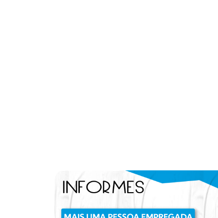
[]).push({});