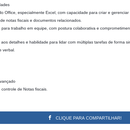
dades
 Office, especialmente Excel, com capacidade para criar e gerenciar
de notas fiscais e documentos relacionados.
s para trabalho em equipe, com postura colaborativa e comprometimen
aos detalhes e habilidade para lidar com múltiplas tarefas de forma s
 verbal.
avançado
controle de Notas fiscais.
CLIQUE PARA COMPARTILHAR!
w.adsbygoogle || []).push({}); (adsbygoogle = window.a