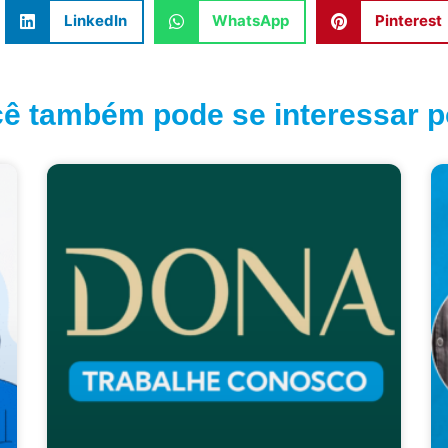
LinkedIn
WhatsApp
Pinterest
ê também pode se interessar po