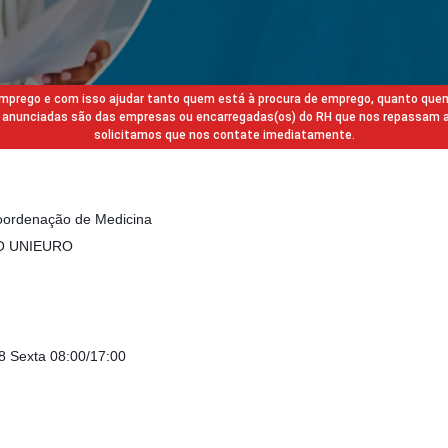
 emprego e com isso ajudar tanto quem está à procura de emprego, quanto que
gas anunciadas são das empresas ou encarregadas(os) do RH que nos repassam 
solicitamos que nos contate imediatamente.
Coordenação de Medicina
O UNIEURO
8 Sexta 08:00/17:00