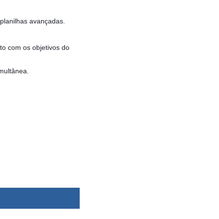
 planilhas avançadas.
to com os objetivos do
imultânea.
dsbygoogle ||