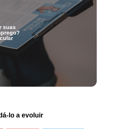
r suas
emprego?
cular
á-lo a evoluir