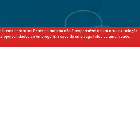
m busca contratar. Porém, o mesmo não é responsável e nem atua na seleção
as oportunidades de emprego. Em caso de uma vaga falsa ou uma fraude,