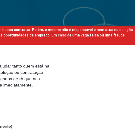
m busca contratar. Porém, o mesmo não é responsável e nem atua na seleção
as oportunidades de emprego. Em caso de uma vaga falsa ou uma fraude,
ajudar tanto quem está na
eleção ou contratação
egados de rh que nos
e imediatamente.
lmente).