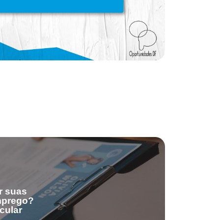
r suas
emprego?
cular