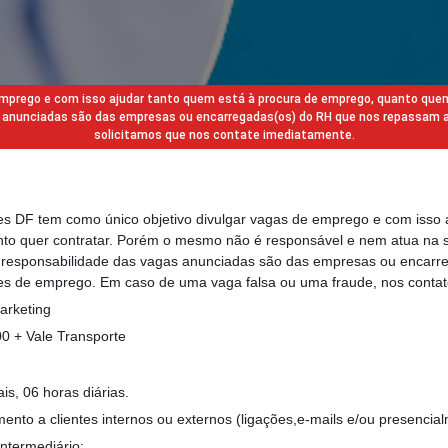
 emprego e com isso ajudar tanto quem está à procura de emprego, quanto que
gas anunciadas são das empresas ou encarregadas(os) do RH que nos repassam 
solicitamos que nos contate imediatamente.
des DF tem como único objetivo divulgar vagas de emprego e com isso 
to quer contratar. Porém o mesmo não é responsável e nem atua na s
a responsabilidade das vagas anunciadas são das empresas ou encarr
s de emprego. Em caso de uma vaga falsa ou uma fraude, nos contat
arketing
0 + Vale Transporte
s, 06 horas diárias.
mento a clientes internos ou externos (ligações,e-mails e/ou presencia
intermediário;