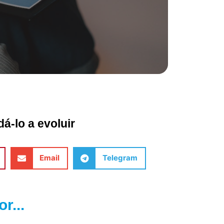
á-lo a evoluir
Email
Telegram
r...