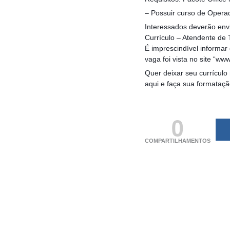
– Possuir curso de Operad
Interessados deverão envi
Currículo – Atendente de 
É imprescindível informa
vaga foi vista no site “w
Quer deixar seu currículo
aqui e faça sua formataç
Até 15/07
0
COMPARTILHAMENTOS
(adsbygoogle = windo
[]).push({});