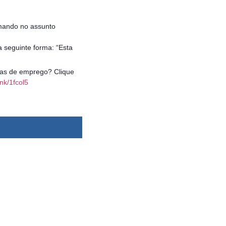
mando no assunto
 seguinte forma: “Esta
agas de emprego? Clique
nk/1fcol5
dsbygoogle ||