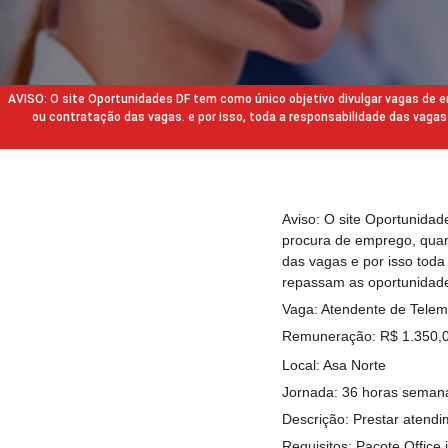
AVISO: O site Oportunidades DF tem como único objetivo divulgar vagas de
ou contratação das vagas. e por isso, toda a responsabilidade das va
Aviso: O site Oportunida
procura de emprego, quan
das vagas e por isso tod
repassam as oportunidade
Vaga: Atendente de Telem
Remuneração: R$ 1.350,0
Local: Asa Norte
Jornada: 36 horas semanai
Descrição: Prestar atendi
Requisitos: Pacote Office 