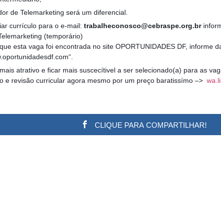
or de Telemarketing será um diferencial.
ar currículo para o e-mail:
trabalheconosco@cebraspe.org.br
infor
Telemarketing (temporário)
r que esta vaga foi encontrada no site OPORTUNIDADES DF, informe da
ww.oportunidadesdf.com“.
 mais atrativo e ficar mais suscecítivel a ser selecionado(a) para as v
ão e revisão curricular agora mesmo por um preço baratissímo –>
wa.li
CLIQUE PARA COMPARTILHAR!
w.adsbygoogle || []).push({}); (adsbygoogle = window.a