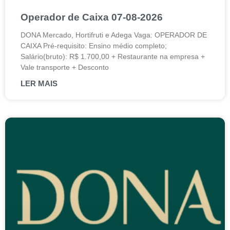
Operador de Caixa 07-08-2026
DONA Mercado, Hortifruti e Adega Vaga: OPERADOR DE
CAIXA Pré-requisito: Ensino médio completo;
Salário(bruto): R$ 1.700,00 + Restaurante na empresa +
Vale transporte + Desconto
LER MAIS