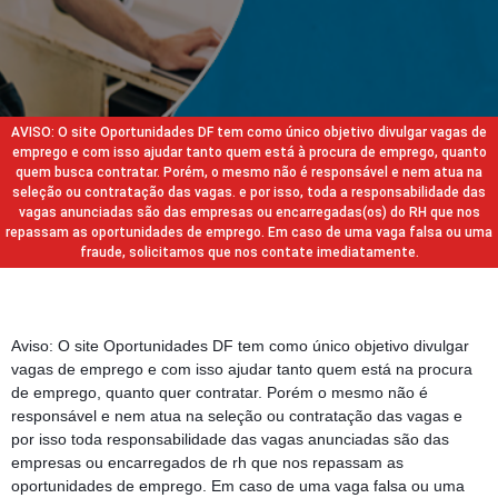
AVISO: O site Oportunidades DF tem como único objetivo divulgar vagas de
emprego e com isso ajudar tanto quem está à procura de emprego, quanto
quem busca contratar. Porém, o mesmo não é responsável e nem atua na
seleção ou contratação das vagas. e por isso, toda a responsabilidade das
vagas anunciadas são das empresas ou encarregadas(os) do RH que nos
repassam as oportunidades de emprego. Em caso de uma vaga falsa ou uma
fraude, solicitamos que nos contate imediatamente.
Aviso: O site Oportunidades DF tem como único objetivo divulgar
vagas de emprego e com isso ajudar tanto quem está na procura
de emprego, quanto quer contratar. Porém o mesmo não é
responsável e nem atua na seleção ou contratação das vagas e
por isso toda responsabilidade das vagas anunciadas são das
empresas ou encarregados de rh que nos repassam as
oportunidades de emprego. Em caso de uma vaga falsa ou uma