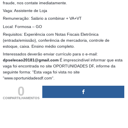
fraude, nos contate imediatamente.
Vaga: Assistente de Loja
Remuneração: Salário a combinar + VA+VT
Local: Formosa – GO
Requisitos: Experiência com Notas Fiscais Eletrônica
(entrada/emissão), conferência de mercadoria, controle de
estoque, caixa. Ensino médio completo.
Interessados deverão enviar currículo para o e-mail:
dpselecao20181@gmail.com
É imprescindível informar que esta
vaga foi encontrada no site OPORTUNIDADES DF, informe da
seguinte forma: “Esta vaga foi vista no site
“www.oportunidadesdf.com“.
0
COMPARTILHAMENTOS
(adsbygoogle = window.adsbygoogle || []).push({});
(adsbygoogle = window.adsbygoogle || []).push({});