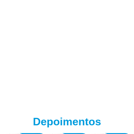
(adsbygoogle = window.adsbygoogle || []).push({});
Depoimentos