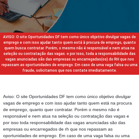
AVISO: O site Oportunidades DF tem como único objetivo divulgar vagas de
emprego e com isso ajudar tanto quem está à procura de emprego, quanto
quem busca contratar. Porém, o mesmo não é responsável e nem atua na
seleção ou contratação das vagas. e por isso, toda a responsabilidade das
vagas anunciadas são das empresas ou encarregadas(os) do RH que nos
repassam as oportunidades de emprego. Em caso de uma vaga falsa ou uma
fraude, solicitamos que nos contate imediatamente.
Aviso: O site Oportunidades DF tem como único objetivo divulgar
vagas de emprego e com isso ajudar tanto quem está na procura
de emprego, quanto quer contratar. Porém o mesmo não é
responsável e nem atua na seleção ou contratação das vagas e
por isso toda responsabilidade das vagas anunciadas são das
empresas ou encarregados de rh que nos repassam as
oportunidades de emprego. Em caso de uma vaga falsa ou uma