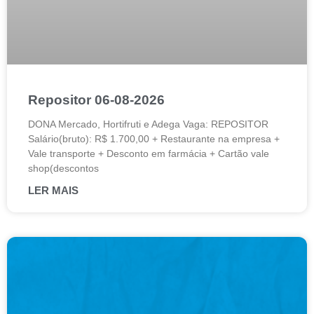
Repositor 06-08-2026
DONA Mercado, Hortifruti e Adega Vaga: REPOSITOR
Salário(bruto): R$ 1.700,00 + Restaurante na empresa +
Vale transporte + Desconto em farmácia + Cartão vale
shop(descontos
LER MAIS