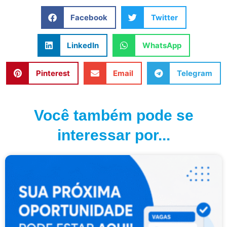
Facebook
Twitter
LinkedIn
WhatsApp
Pinterest
Email
Telegram
Você também pode se
interessar por...