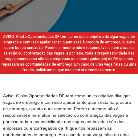
AVISO: O site Oportunidades DF tem como único objetivo divulgar vagas de
emprego e com isso ajudar tanto quem está à procura de emprego, quanto
quem busca contratar. Porém, o mesmo não é responsável e nem atua na
seleção ou contratação das vagas. e por isso, toda a responsabilidade das
vagas anunciadas são das empresas ou encarregadas(os) do RH que nos
repassam as oportunidades de emprego. Em caso de uma vaga falsa ou uma
fraude, solicitamos que nos contate imediatamente.
Aviso: O site Oportunidades DF tem como único objetivo divulgar
vagas de emprego e com isso ajudar tanto quem está na procura
de emprego, quanto quer contratar. Porém o mesmo não é
responsável e nem atua na seleção ou contratação das vagas e
por isso toda responsabilidade das vagas anunciadas são das
empresas ou encarregados de rh que nos repassam as
oportunidades de emprego. Em caso de uma vaga falsa ou uma