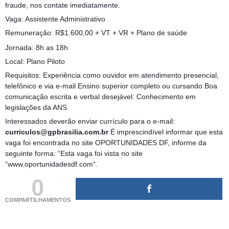
fraude, nos contate imediatamente.
Vaga: Assistente Administrativo
Remuneração: R$1.600,00 + VT + VR + Plano de saúde
Jornada: 8h as 18h
Local: Plano Piloto
Requisitos: Experiência como ouvidor em atendimento presencial,
telefônico e via e-mail Ensino superior completo ou cursando Boa
comunicação escrita e verbal desejável: Conhecimento em
legislações da ANS
Interessados deverão enviar currículo para o e-mail:
curriculos@gpbrasilia.com.br
É imprescindível informar que esta
vaga foi encontrada no site OPORTUNIDADES DF, informe da
seguinte forma: “Esta vaga foi vista no site
“www.oportunidadesdf.com“.
0
COMPARTILHAMENTOS
(adsbygoogle = window.adsbygoogle || []).push({});
(adsbygoogle = window.adsbygoogle || []).push({});