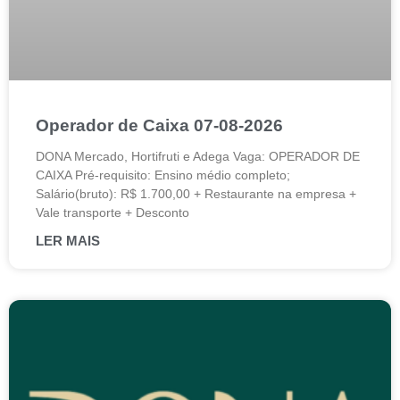
Operador de Caixa 07-08-2026
DONA Mercado, Hortifruti e Adega Vaga: OPERADOR DE
CAIXA Pré-requisito: Ensino médio completo;
Salário(bruto): R$ 1.700,00 + Restaurante na empresa +
Vale transporte + Desconto
LER MAIS