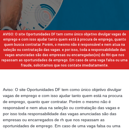
AVISO: O site Oportunidades DF tem como único objetivo divulgar vagas de
emprego e com isso ajudar tanto quem está à procura de emprego, quanto
quem busca contratar. Porém, o mesmo não é responsável e nem atua na
seleção ou contratação das vagas. e por isso, toda a responsabilidade das
vagas anunciadas são das empresas ou encarregadas(os) do RH que nos
repassam as oportunidades de emprego. Em caso de uma vaga falsa ou uma
fraude, solicitamos que nos contate imediatamente.
Aviso: O site Oportunidades DF tem como único objetivo divulgar
vagas de emprego e com isso ajudar tanto quem está na procura
de emprego, quanto quer contratar. Porém o mesmo não é
responsável e nem atua na seleção ou contratação das vagas e
por isso toda responsabilidade das vagas anunciadas são das
empresas ou encarregados de rh que nos repassam as
oportunidades de emprego. Em caso de uma vaga falsa ou uma