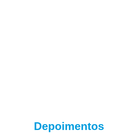
(adsbygoogle = window.adsbygoogle || []).push({});
Depoimentos