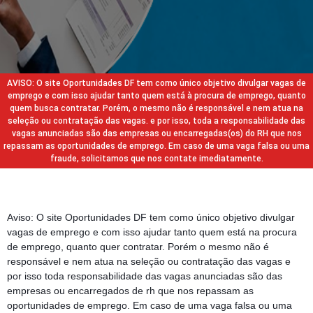
AVISO: O site Oportunidades DF tem como único objetivo divulgar vagas de
emprego e com isso ajudar tanto quem está à procura de emprego, quanto
quem busca contratar. Porém, o mesmo não é responsável e nem atua na
seleção ou contratação das vagas. e por isso, toda a responsabilidade das
vagas anunciadas são das empresas ou encarregadas(os) do RH que nos
repassam as oportunidades de emprego. Em caso de uma vaga falsa ou uma
fraude, solicitamos que nos contate imediatamente.
Aviso: O site Oportunidades DF tem como único objetivo divulgar
vagas de emprego e com isso ajudar tanto quem está na procura
de emprego, quanto quer contratar. Porém o mesmo não é
responsável e nem atua na seleção ou contratação das vagas e
por isso toda responsabilidade das vagas anunciadas são das
empresas ou encarregados de rh que nos repassam as
oportunidades de emprego. Em caso de uma vaga falsa ou uma