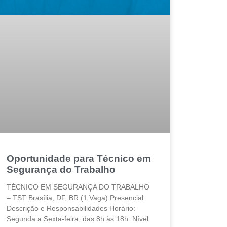
Oportunidade para Técnico em
Segurança do Trabalho
TÉCNICO EM SEGURANÇA DO TRABALHO
– TST Brasília, DF, BR (1 Vaga) Presencial
Descrição e Responsabilidades Horário:
Segunda a Sexta-feira, das 8h às 18h. Nível: