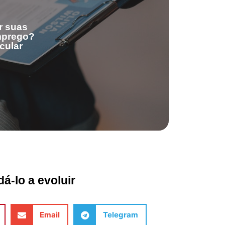
r suas
emprego?
cular
á-lo a evoluir
Email
Telegram