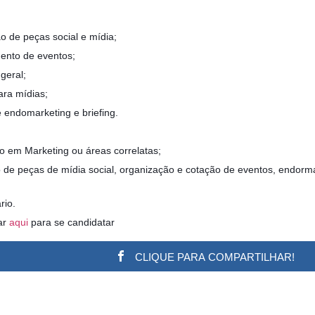
o de peças social e mídia;
ento de eventos;
geral;
ara mídias;
e endomarketing e briefing.
o em Marketing ou áreas correlatas;
 de peças de mídia social, organização e cotação de eventos, endorma
rio.
ar
aqui
para se candidatar
CLIQUE PARA COMPARTILHAR!
w.adsbygoogle || []).push({}); (adsbygoogle = window.a