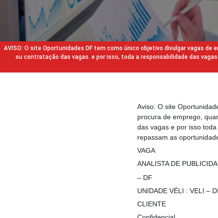
AVISO: O site Oportunidades DF tem como único objetivo divulgar vagas de
ou contratação das vagas. e por isso, toda a responsabilidade das va
Aviso: O site Oportunida
procura de emprego, quan
das vagas e por isso tod
repassam as oportunidade
VAGA
ANALISTA DE PUBLICID
– DF
UNIDADE VÉLI : VELI –
CLIENTE
Confidencial