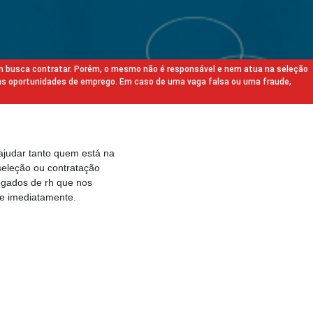
m busca contratar. Porém, o mesmo não é responsável e nem atua na seleção
as oportunidades de emprego. Em caso de uma vaga falsa ou uma fraude,
ajudar tanto quem está na
eleção ou contratação
egados de rh que nos
e imediatamente.