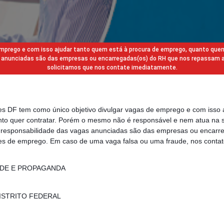
 emprego e com isso ajudar tanto quem está à procura de emprego, quanto que
gas anunciadas são das empresas ou encarregadas(os) do RH que nos repassam 
solicitamos que nos contate imediatamente.
des DF tem como único objetivo divulgar vagas de emprego e com isso 
to quer contratar. Porém o mesmo não é responsável e nem atua na s
a responsabilidade das vagas anunciadas são das empresas ou encarr
s de emprego. Em caso de uma vaga falsa ou uma fraude, nos contat
ADE E PROPAGANDA
 DISTRITO FEDERAL