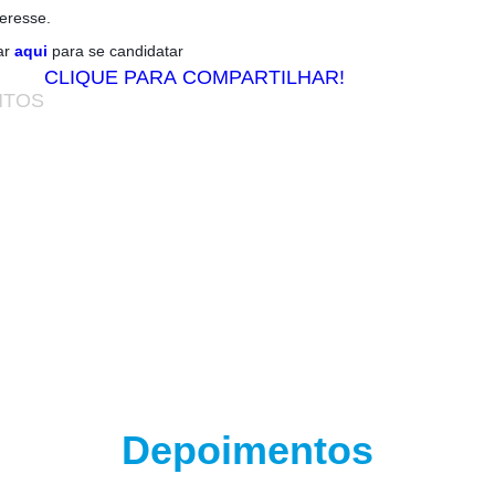
eresse.
ar
aqui
para se candidatar
CLIQUE PARA COMPARTILHAR!
NTOS
w.adsbygoogle || []).push({}); (adsbygoogle = window.a
Depoimentos