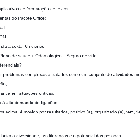
licativos de formatação de textos;
ntas do Pacote Office;
al.
ION
nda a sexta, 6h diárias
 Plano de saude + Odontologico + Seguro de vida.
ferenciais?
r problemas complexos e tratá-los como um conjunto de atividades m
ção;
ança em situações críticas;
o à alta demanda de ligações.
os acima, é movido por resultados, positivo (a), organizado (a), tem, f
!
M
oriza a diversidade, as diferenças e o potencial das pessoas.