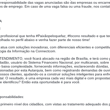
a responsabilidade das vagas anunciadas são das empresas ou encarr
s de emprego. Em caso de uma vaga falsa ou uma fraude, nos contat
A
M
profissional que tenha #Paixãopeloquefaz, #focono resultado e que t
lhada no perfil abaixo e venha fazer parte de nosso time!
ua com soluções inovadoras, com diferenciais eficientes e competitiv
ogia da Informação na Connectcom.
DIMENTO, você ficará alocado na região de Brasília, e terá como pr
adão, usuário do Sistema Financeiro Nacional, por multicanais, sobr
 baixa complexidade, fornecendo informações, esclarecendo dúvidas,
visionadas por esta Autarquia, bem como registrando demandas de ouvid
sos clientes, ajudando-os a construir soluções inteligentes para enfr
al. O resultado, é uma empresa cada vez mais digital e com propostas
Se identificou? Então esta oportunidade é para você.
ponsabilidades:
rimeiro nível dos cidadãos, com vistas ao tratamento adequado dos 