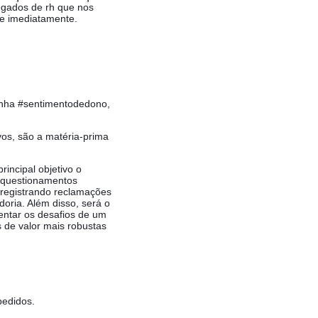
egados de rh que nos
e imediatamente.
enha #sentimentodedono,
os, são a matéria-prima
incipal objetivo o
e questionamentos
 registrando reclamações
oria. Além disso, será o
entar os desafios de um
 de valor mais robustas
pedidos.