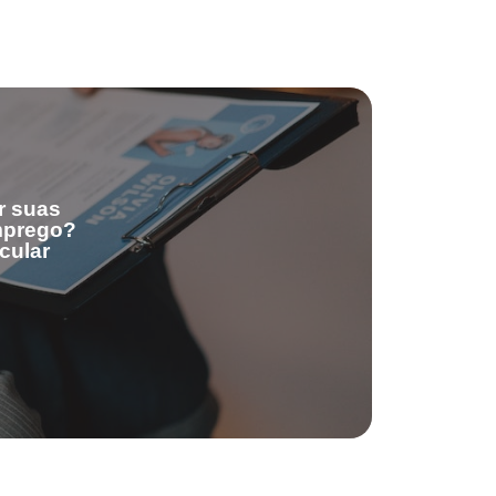
r suas
emprego?
cular