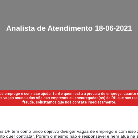
Analista de Atendimento 18-06-2021
s de emprego e com isso ajudar tanto quem está à procura de emprego, quanto
 das vagas anunciadas são das empresas ou encarregadas(os) do RH que nos 
fraude, solicitamos que nos contate imediatamente.
des DF tem como único objetivo divulgar vagas de emprego e com isso 
to quer contratar. Porém o mesmo não é responsável e nem atua na s