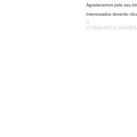
Agradecemos pelo seu int
Interessados deverão clic
0
COMPARTILHAME
(adsbygoogle = windo
[]).push({});