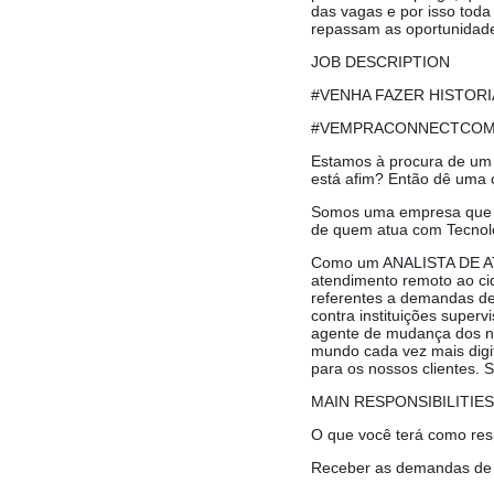
das vagas e por isso tod
repassam as oportunidade
JOB DESCRIPTION
#VENHA FAZER HISTORI
#VEMPRACONNECTCO
Estamos à procura de um 
está afim? Então dê uma o
Somos uma empresa que at
de quem atua com Tecnol
Como um ANALISTA DE ATEN
atendimento remoto ao cid
referentes a demandas de
contra instituições super
agente de mudança dos nos
mundo cada vez mais digit
para os nossos clientes. 
MAIN RESPONSIBILITIES
O que você terá como res
Receber as demandas de p