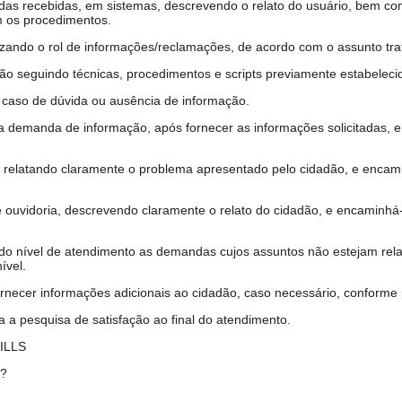
das recebidas, em sistemas, descrevendo o relato do usuário, bem c
m os procedimentos.
lizando o rol de informações/reclamações, de acordo com o assunto t
dão seguindo técnicas, procedimentos e scripts previamente estabeleci
 caso de dúvida ou ausência de informação.
 demanda de informação, após fornecer as informações solicitadas, e 
, relatando claramente o problema apresentado pelo cidadão, e encami
ouvidoria, descrevendo claramente o relato do cidadão, e encaminhá-
o nível de atendimento as demandas cujos assuntos não estejam rel
ível.
ornecer informações adicionais ao cidadão, caso necessário, conforme
 a pesquisa de satisfação ao final do atendimento.
ILLS
ê?