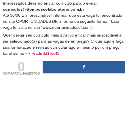
Interessados deverão enviar currículo para o e-mail:
curriculos@domboscolaboratorio.com.br
Até 30/06 É imprescindível informar que esta vaga foi encontrada
no site OPORTUNIDADES DF, informe da seguinte forma: “Esta
vaga foi vista no site “www.oportunidadesdf.com“.
Quer deixar seu currículo mais atrativo e ficar mais suscecítivel a
ser selecionado(a) para as vagas de emprego? Clique aqui e faça
sua formatação e revisão curricular agora mesmo por um preço
baratissímo –>
wa.link/1fcol5
0
COMPARTILHAMENTOS
(adsbygoogle = window.adsbygoogle || []).push({});
(adsbygoogle = window.adsbygoogle || []).push({});