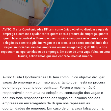
AVISO: O site Oportunidades DF tem como único objetivo divulgar vagas de
emprego e com isso ajudar tanto quem está à procura de emprego, quanto
quem busca contratar. Porém, o mesmo não é responsável e nem atua na
seleção ou contratação das vagas. e por isso, toda a responsabilidade das
vagas anunciadas são das empresas ou encarregadas(os) do RH que nos
repassam as oportunidades de emprego. Em caso de uma vaga falsa ou uma
fraude, solicitamos que nos contate imediatamente.
Aviso: O site Oportunidades DF tem como único objetivo divulgar
vagas de emprego e com isso ajudar tanto quem está na procura
de emprego, quanto quer contratar. Porém o mesmo não é
responsável e nem atua na seleção ou contratação das vagas e
por isso toda responsabilidade das vagas anunciadas são das
empresas ou encarregados de rh que nos repassam as
oportunidades de emprego. Em caso de uma vaga falsa ou uma