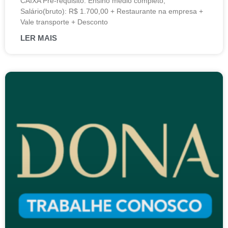
CAIXA Pré-requisito: Ensino médio completo;
Salário(bruto): R$ 1.700,00 + Restaurante na empresa +
Vale transporte + Desconto
LER MAIS