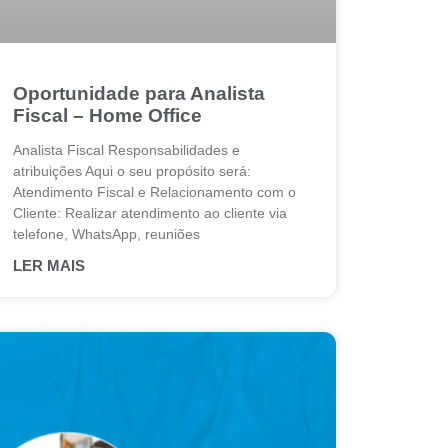
Oportunidade para Analista
Fiscal – Home Office
Analista Fiscal Responsabilidades e
atribuições Aqui o seu propósito será:
Atendimento Fiscal e Relacionamento com o
Cliente: Realizar atendimento ao cliente via
telefone, WhatsApp, reuniões
LER MAIS