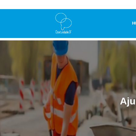
H
Aju