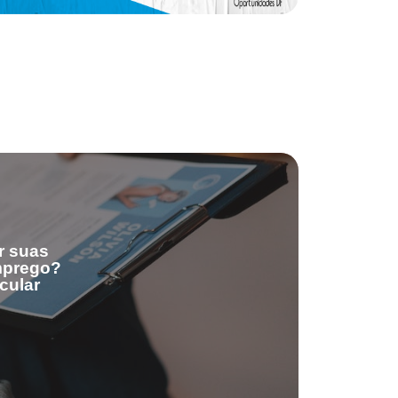
r suas
emprego?
cular