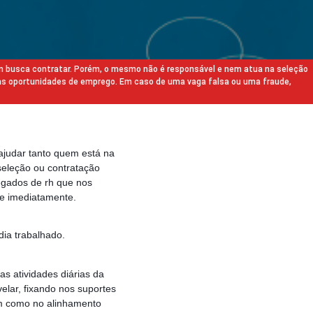
m busca contratar. Porém, o mesmo não é responsável e nem atua na seleção
as oportunidades de emprego. Em caso de uma vaga falsa ou uma fraude,
ajudar tanto quem está na
eleção ou contratação
egados de rh que nos
e imediatamente.
ia trabalhado.
as atividades diárias da
elar, fixando nos suportes
em como no alinhamento