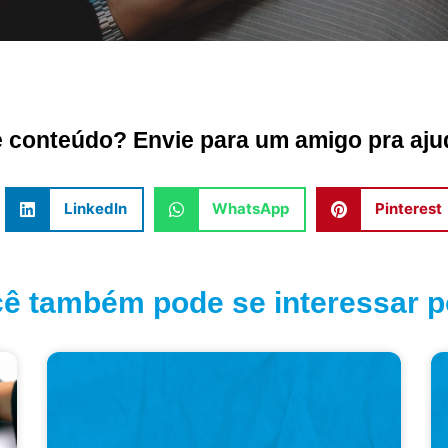
conteúdo? Envie para um amigo pra ajud
LinkedIn
WhatsApp
Pinterest
ê também pode se interessar po