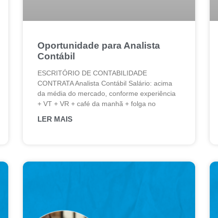
Oportunidade para Analista
Contábil
ESCRITÓRIO DE CONTABILIDADE
CONTRATA Analista Contábil Salário: acima
da média do mercado, conforme experiência
+ VT + VR + café da manhã + folga no
LER MAIS