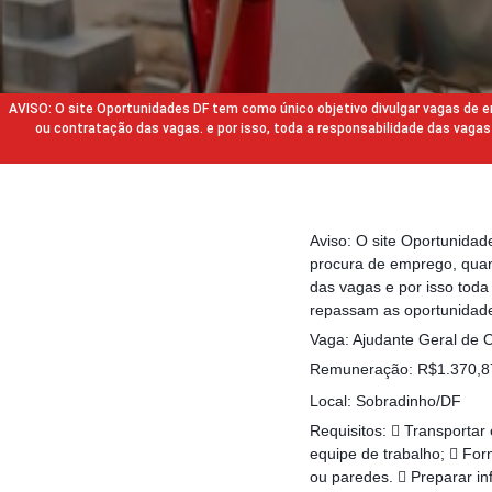
AVISO: O site Oportunidades DF tem como único objetivo divulgar vagas de
ou contratação das vagas. e por isso, toda a responsabilidade das va
Aviso: O site Oportunida
procura de emprego, quan
das vagas e por isso tod
repassam as oportunidade
Vaga: Ajudante Geral de 
Remuneração: R$1.370,87 
Local: Sobradinho/DF
Requisitos:  Transportar
equipe de trabalho;  For
ou paredes.  Preparar i