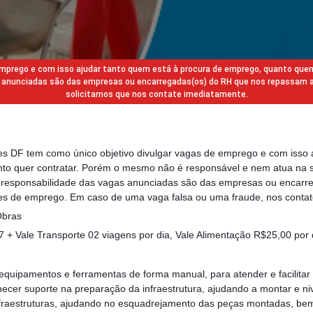
 emprego e com isso ajudar tanto quem está à procura de emprego, quanto que
gas anunciadas são das empresas ou encarregadas(os) do RH que nos repassam 
solicitamos que nos contate imediatamente.
des DF tem como único objetivo divulgar vagas de emprego e com isso 
to quer contratar. Porém o mesmo não é responsável e nem atua na s
a responsabilidade das vagas anunciadas são das empresas ou encarr
s de emprego. Em caso de uma vaga falsa ou uma fraude, nos contat
Obras
+ Vale Transporte 02 viagens por dia, Vale Alimentação R$25,00 por d
 equipamentos e ferramentas de forma manual, para atender e facilitar 
necer suporte na preparação da infraestrutura, ajudando a montar e niv
nfraestruturas, ajudando no esquadrejamento das peças montadas, b