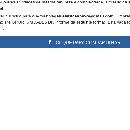
 outras atividades de mesma natureza e complexidade, a critério da 
il
ar currículo para o e-mail:
vagas.eletricaanexo@gmail.com
É impres
no site OPORTUNIDADES DF, informe da seguinte forma: “Esta vaga foi 
m“.
CLIQUE PARA COMPARTILHAR!
w.adsbygoogle || []).push({}); (adsbygoogle = window.a