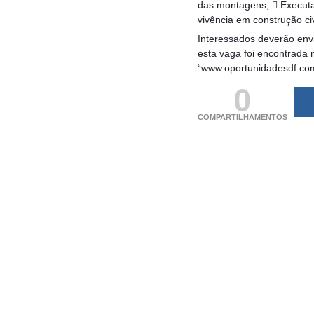
das montagens;  Executar
vivência em construção civ
Interessados deverão envi
esta vaga foi encontrada 
“www.oportunidadesdf.co
0
COMPARTILHAMENTOS
(adsbygoogle = windo
[]).push({});