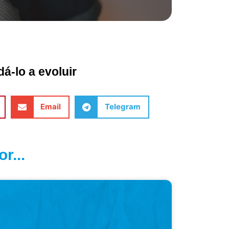
á-lo a evoluir
Email
Telegram
r...