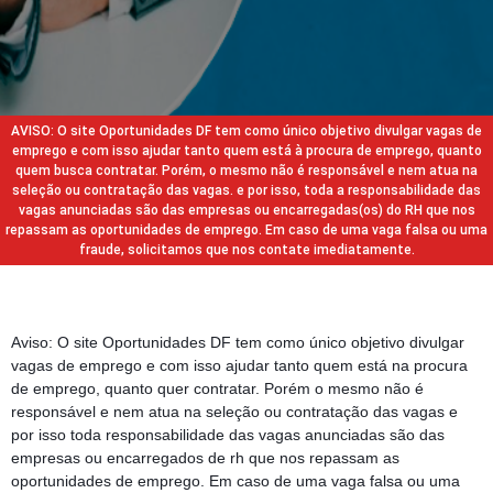
AVISO: O site Oportunidades DF tem como único objetivo divulgar vagas de
emprego e com isso ajudar tanto quem está à procura de emprego, quanto
quem busca contratar. Porém, o mesmo não é responsável e nem atua na
seleção ou contratação das vagas. e por isso, toda a responsabilidade das
vagas anunciadas são das empresas ou encarregadas(os) do RH que nos
repassam as oportunidades de emprego. Em caso de uma vaga falsa ou uma
fraude, solicitamos que nos contate imediatamente.
Aviso: O site Oportunidades DF tem como único objetivo divulgar
vagas de emprego e com isso ajudar tanto quem está na procura
de emprego, quanto quer contratar. Porém o mesmo não é
responsável e nem atua na seleção ou contratação das vagas e
por isso toda responsabilidade das vagas anunciadas são das
empresas ou encarregados de rh que nos repassam as
oportunidades de emprego. Em caso de uma vaga falsa ou uma