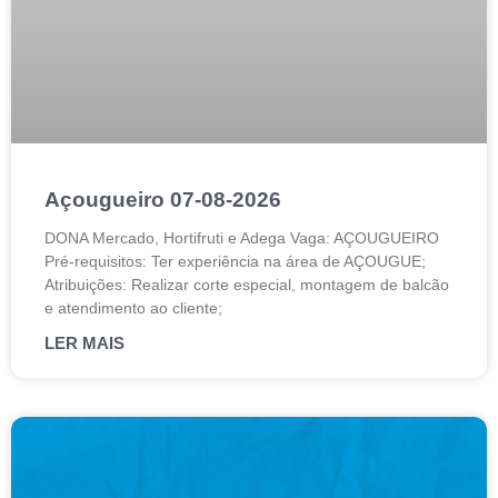
Açougueiro 07-08-2026
DONA Mercado, Hortifruti e Adega Vaga: AÇOUGUEIRO
Pré-requisitos: Ter experiência na área de AÇOUGUE;
Atribuições: Realizar corte especial, montagem de balcão
e atendimento ao cliente;
LER MAIS