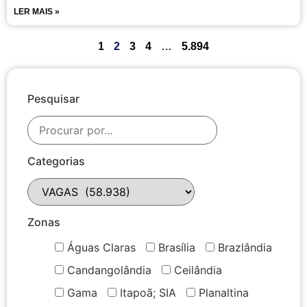
LER MAIS »
1
2
3
4
…
5.894
Pesquisar
Categorias
Zonas
Águas Claras
Brasília
Brazlândia
Candangolândia
Ceilândia
Gama
Itapoã; SIA
Planaltina