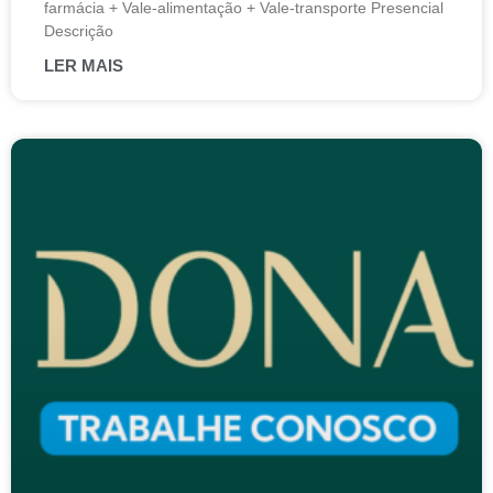
farmácia + Vale-alimentação + Vale-transporte Presencial
Descrição
LER MAIS