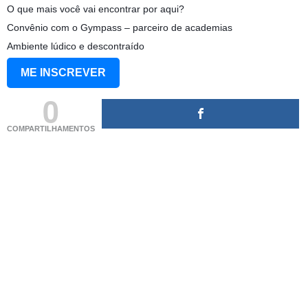
O que mais você vai encontrar por aqui?
Convênio com o Gympass – parceiro de academias
Ambiente lúdico e descontraído
ME INSCREVER
0
COMPARTILHAMENTOS
(adsbygoogle = window.adsbygoogle || []).push({});
(adsbygoogle = window.adsbygoogle || []).push({});