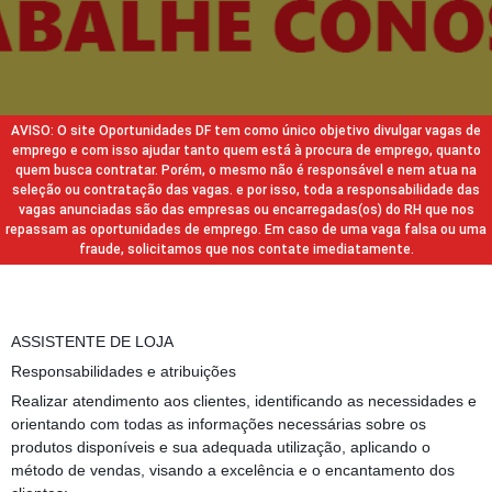
AVISO: O site Oportunidades DF tem como único objetivo divulgar vagas de
emprego e com isso ajudar tanto quem está à procura de emprego, quanto
quem busca contratar. Porém, o mesmo não é responsável e nem atua na
seleção ou contratação das vagas. e por isso, toda a responsabilidade das
vagas anunciadas são das empresas ou encarregadas(os) do RH que nos
repassam as oportunidades de emprego. Em caso de uma vaga falsa ou uma
fraude, solicitamos que nos contate imediatamente.
ASSISTENTE DE LOJA
Responsabilidades e atribuições
Realizar atendimento aos clientes, identificando as necessidades e
orientando com todas as informações necessárias sobre os
produtos disponíveis e sua adequada utilização, aplicando o
método de vendas, visando a excelência e o encantamento dos