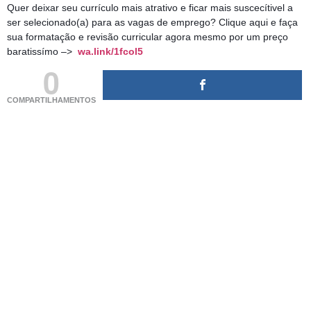
Quer deixar seu currículo mais atrativo e ficar mais suscecítivel a
ser selecionado(a) para as vagas de emprego? Clique aqui e faça
sua formatação e revisão curricular agora mesmo por um preço
baratissímo –>
wa.link/1fcol5
0
COMPARTILHAMENTOS
(adsbygoogle = window.adsbygoogle || []).push({});
(adsbygoogle = window.adsbygoogle || []).push({});