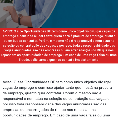
AVISO: O site Oportunidades DF tem como único objetivo divulgar vagas de
emprego e com isso ajudar tanto quem está à procura de emprego, quanto
quem busca contratar. Porém, o mesmo não é responsável e nem atua na
seleção ou contratação das vagas. e por isso, toda a responsabilidade das
vagas anunciadas são das empresas ou encarregadas(os) do RH que nos
repassam as oportunidades de emprego. Em caso de uma vaga falsa ou uma
fraude, solicitamos que nos contate imediatamente.
Aviso: O site Oportunidades DF tem como único objetivo divulgar
vagas de emprego e com isso ajudar tanto quem está na procura
de emprego, quanto quer contratar. Porém o mesmo não é
responsável e nem atua na seleção ou contratação das vagas e
por isso toda responsabilidade das vagas anunciadas são das
empresas ou encarregados de rh que nos repassam as
oportunidades de emprego. Em caso de uma vaga falsa ou uma