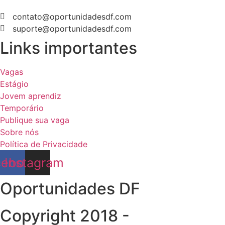
contato@oportunidadesdf.com
suporte@oportunidadesdf.com
Links importantes
Vagas
Estágio
Jovem aprendiz
Temporário
Publique sua vaga
Sobre nós
Política de Privacidade
cebook
Instagram
Oportunidades DF
Copyright 2018 -