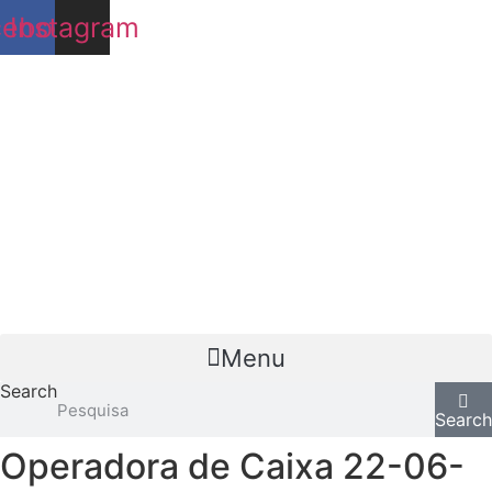
Ir
cebook
Instagram
para
o
conteúdo
Menu
Search
Searc
Operadora de Caixa 22-06-