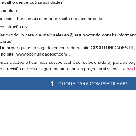
abalho dentre outras atividades.
 completo;
rticais e horizontais com priorização em acabamento;
onstrução civil.
ar currrículo para o e-mail:
selecao@paulooctavio.com.br
informand
 Obras”
el informar que esta vaga foi encontrada no site OPORTUNIDADES DF, 
ta no site “www.oportunidadesdf.com“.
 mais atrativo e ficar mais suscecítivel a ser selecionado(a) para as v
ão e revisão curricular agora mesmo por um preço baratissímo –>
wa.l
CLIQUE PARA COMPARTILHAR!
w.adsbygoogle || []).push({}); (adsbygoogle = window.a