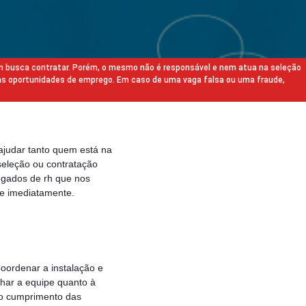
m busca contratar. Porém, o mesmo não é responsável e nem atua na seleção
as oportunidades de emprego. Em caso de uma vaga falsa ou uma fraude,
ajudar tanto quem está na
eleção ou contratação
egados de rh que nos
e imediatamente.
Coordenar a instalação e
nhar a equipe quanto à
 o cumprimento das