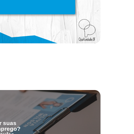
r suas
emprego?