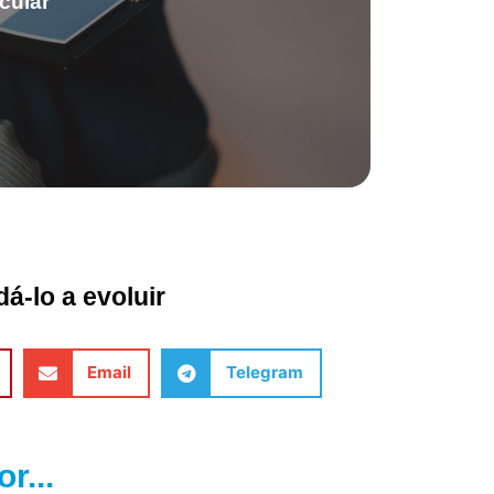
cular
á-lo a evoluir
Email
Telegram
r...