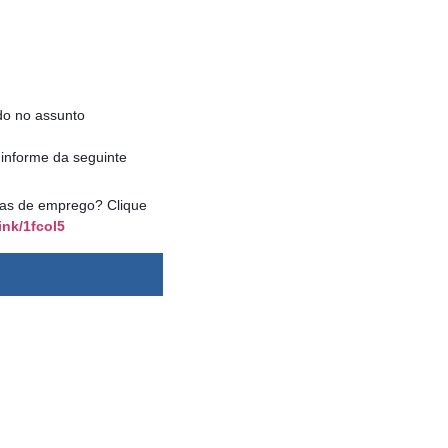
o no assunto
informe da seguinte
agas de emprego? Clique
ink/1fcol5
dsbygoogle ||