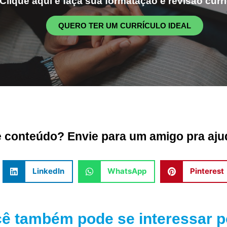
Clique aqui e faça sua formatação e revisão curri
QUERO TER UM CURRÍCULO IDEAL
conteúdo? Envie para um amigo pra ajud
LinkedIn
WhatsApp
Pinterest
ê também pode se interessar po