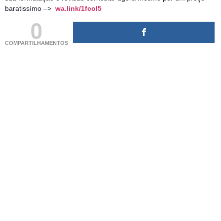
baratissímo –>
wa.link/1fcol5
0
COMPARTILHAMENTOS
(adsbygoogle = window.adsbygoogle || []).push({});
(adsbygoogle = window.adsbygoogle || []).push({});