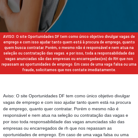
AVISO: O site Oportunidades DF tem como único objetivo divulgar vagas de
emprego e com isso ajudar tanto quem está à procura de emprego, quanto
quem busca contratar. Porém, o mesmo não é responsável e nem atua na
seleção ou contratação das vagas. e por isso, toda a responsabilidade das
vagas anunciadas são das empresas ou encarregadas(os) do RH que nos
repassam as oportunidades de emprego. Em caso de uma vaga falsa ou uma
fraude, solicitamos que nos contate imediatamente.
Aviso: O site Oportunidades DF tem como único objetivo divulgar
vagas de emprego e com isso ajudar tanto quem está na procura
de emprego, quanto quer contratar. Porém o mesmo não é
responsável e nem atua na seleção ou contratação das vagas e
por isso toda responsabilidade das vagas anunciadas são das
empresas ou encarregados de rh que nos repassam as
oportunidades de emprego. Em caso de uma vaga falsa ou uma