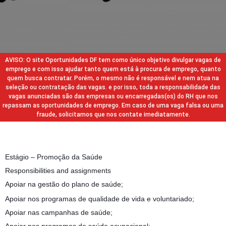
AVISO: O site Oportunidades DF tem como único objetivo divulgar vagas de
emprego e com isso ajudar tanto quem está à procura de emprego, quanto
quem busca contratar. Porém, o mesmo não é responsável e nem atua na
seleção ou contratação das vagas. e por isso, toda a responsabilidade das
vagas anunciadas são das empresas ou encarregadas(os) do RH que nos
repassam as oportunidades de emprego. Em caso de uma vaga falsa ou uma
fraude, solicitamos que nos contate imediatamente.
Estágio – Promoção da Saúde
Responsibilities and assignments
Apoiar na gestão do plano de saúde;
Apoiar nos programas de qualidade de vida e voluntariado;
Apoiar nas campanhas de saúde;