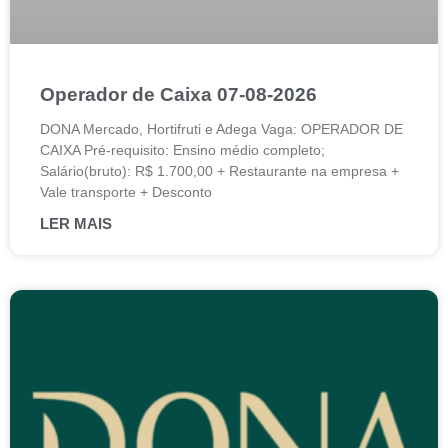
Operador de Caixa 07-08-2026
DONA Mercado, Hortifruti e Adega Vaga: OPERADOR DE
CAIXA Pré-requisito: Ensino médio completo;
Salário(bruto): R$ 1.700,00 + Restaurante na empresa +
Vale transporte + Desconto
LER MAIS