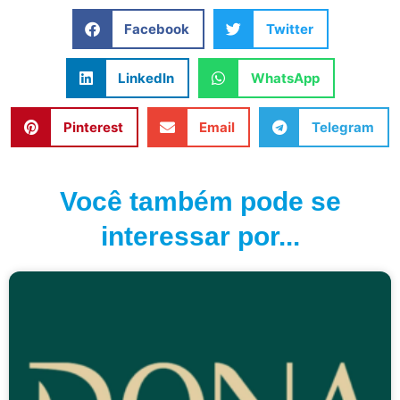
Facebook
Twitter
LinkedIn
WhatsApp
Pinterest
Email
Telegram
Você também pode se
interessar por...