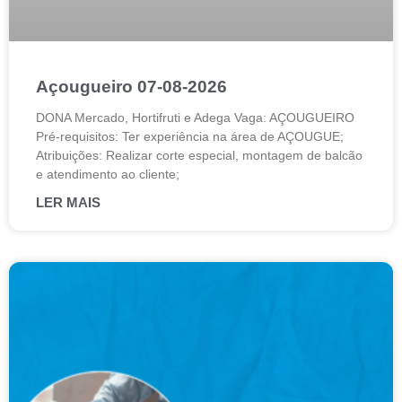
Açougueiro 07-08-2026
DONA Mercado, Hortifruti e Adega Vaga: AÇOUGUEIRO
Pré-requisitos: Ter experiência na área de AÇOUGUE;
Atribuições: Realizar corte especial, montagem de balcão
e atendimento ao cliente;
LER MAIS