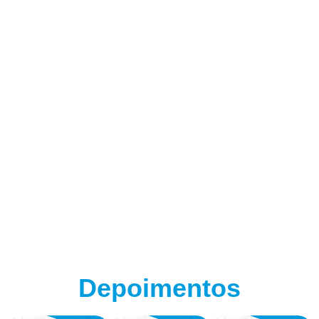
(adsbygoogle = window.adsbygoogle || []).push({});
Depoimentos