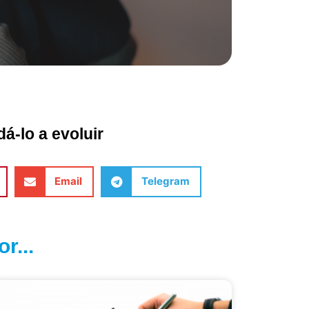
á-lo a evoluir
Email
Telegram
r...