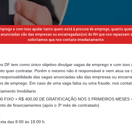
 emprego e com isso ajudar tanto quem está à procura de emprego, quanto que
gas anunciadas são das empresas ou encarregadas(os) do RH que nos repassam 
solicitamos que nos contate imediatamente.
des DF tem como único objetivo divulgar vagas de emprego e com isso 
to quer contratar. Porém o mesmo não é responsável e nem atua na s
a responsabilidade das vagas anunciadas são das empresas ou encarr
s de emprego. Em caso de uma vaga falsa ou uma fraude, nos contat
iamento Imobiliario
00 FIXO + R$ 400,00 DE GRATIFICAÇÃO NOS 3 PRIMEIROS MESES + V
to de financiamentos (após o 3º mês de contratado)
1
xta das 8:00 às 18:00 h.