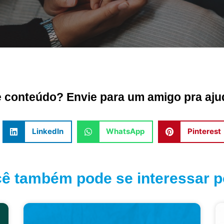
conteúdo? Envie para um amigo pra ajud
LinkedIn
WhatsApp
Pinterest
ê também pode se interessar po