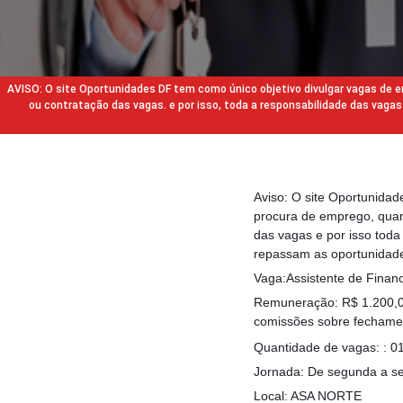
AVISO: O site Oportunidades DF tem como único objetivo divulgar vagas de
ou contratação das vagas. e por isso, toda a responsabilidade das va
Aviso: O site Oportunida
procura de emprego, quan
das vagas e por isso tod
repassam as oportunidade
Vaga:Assistente de Financ
Remuneração: R$ 1.200,
comissões sobre fechamen
Quantidade de vagas: : 0
Jornada: De segunda a se
Local: ASA NORTE