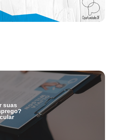
r suas
emprego?
cular