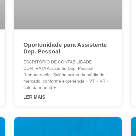
Oportunidade para Assistente
Dep. Pessoal
ESCRITÓRIO DE CONTABILIDADE
CONTRATA Assistente Dep. Pessoal
Remuneração: Salário acima da média do
mercado, conforme experiência + VT + VR +
café da manhã +
LER MAIS