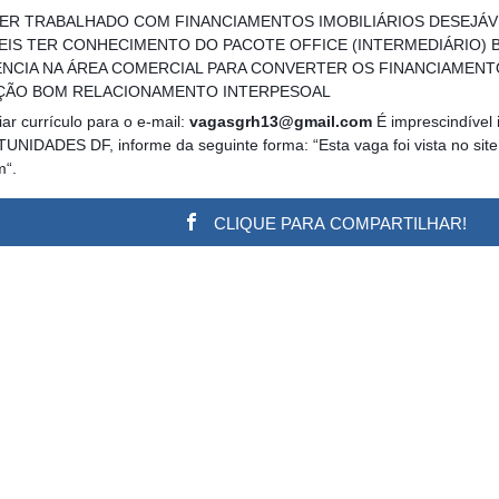
L TER TRABALHADO COM FINANCIAMENTOS IMOBILIÁRIOS DESEJ
IS TER CONHECIMENTO DO PACOTE OFFICE (INTERMEDIÁRIO)
NCIA NA ÁREA COMERCIAL PARA CONVERTER OS FINANCIAMENTO
ÇÃO BOM RELACIONAMENTO INTERPESOAL
ar currículo para o e-mail:
vagasgrh13@gmail.com
É imprescindível 
UNIDADES DF, informe da seguinte forma: “Esta vaga foi vista no site
m“.
CLIQUE PARA COMPARTILHAR!
w.adsbygoogle || []).push({}); (adsbygoogle = window.a