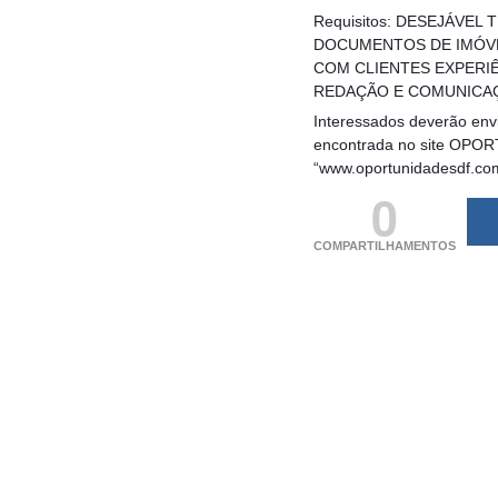
Requisitos: DESEJÁVE
DOCUMENTOS DE IMÓVE
COM CLIENTES EXPERIÊ
REDAÇÃO E COMUNICA
Interessados deverão envi
encontrada no site OPORT
“www.oportunidadesdf.co
0
COMPARTILHAMENTOS
(adsbygoogle = windo
[]).push({});