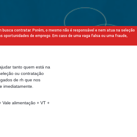
m busca contratar. Porém, o mesmo não é responsável e nem atua na seleção
as oportunidades de emprego. Em caso de uma vaga falsa ou uma fraude,
ajudar tanto quem está na
eleção ou contratação
egados de rh que nos
e imediatamente.
ale alimentação + VT +