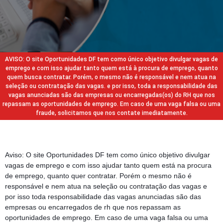
AVISO: O site Oportunidades DF tem como único objetivo divulgar vagas de
emprego e com isso ajudar tanto quem está à procura de emprego, quanto
quem busca contratar. Porém, o mesmo não é responsável e nem atua na
seleção ou contratação das vagas. e por isso, toda a responsabilidade das
vagas anunciadas são das empresas ou encarregadas(os) do RH que nos
repassam as oportunidades de emprego. Em caso de uma vaga falsa ou uma
fraude, solicitamos que nos contate imediatamente.
Aviso: O site Oportunidades DF tem como único objetivo divulgar
vagas de emprego e com isso ajudar tanto quem está na procura
de emprego, quanto quer contratar. Porém o mesmo não é
responsável e nem atua na seleção ou contratação das vagas e
por isso toda responsabilidade das vagas anunciadas são das
empresas ou encarregados de rh que nos repassam as
oportunidades de emprego. Em caso de uma vaga falsa ou uma