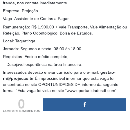
fraude, nos contate imediatamente.
Empresa: Projeção
Vaga: Assistente de Contas a Pagar
Remuneração: R$ 1.900,00 + Vale Transporte, Vale Alimentação ou
Refeição, Plano Odontológico, Bolsa de Estudos.
Local: Taguatinga
Jornada: Segunda a sexta, 08:00 às 18:00.
Requisitos: Ensino médio completo;
– Desejável experiência na área financeira.
Interessados deverão enviar currículo para o e-mail:
gestao-
rh@projecao.br
É imprescindível informar que esta vaga foi
encontrada no site OPORTUNIDADES DF, informe da seguinte
forma: “Esta vaga foi vista no site “www.oportunidadesdf.com“.
0
COMPARTILHAMENTOS
(adsbygoogle = window.adsbygoogle || []).push({});
(adsbygoogle = window.adsbygoogle || []).push({});