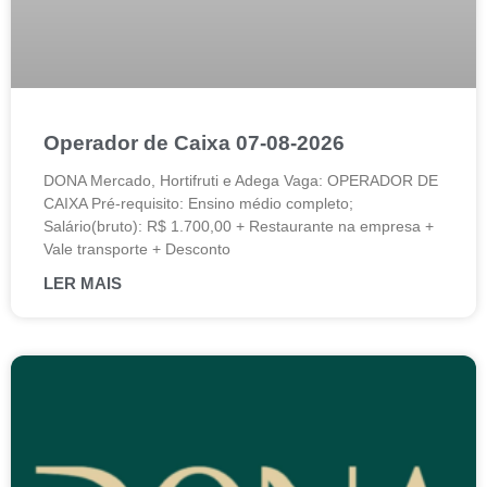
Operador de Caixa 07-08-2026
DONA Mercado, Hortifruti e Adega Vaga: OPERADOR DE
CAIXA Pré-requisito: Ensino médio completo;
Salário(bruto): R$ 1.700,00 + Restaurante na empresa +
Vale transporte + Desconto
LER MAIS