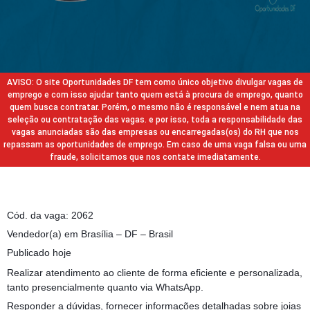
AVISO: O site Oportunidades DF tem como único objetivo divulgar vagas de
emprego e com isso ajudar tanto quem está à procura de emprego, quanto
quem busca contratar. Porém, o mesmo não é responsável e nem atua na
seleção ou contratação das vagas. e por isso, toda a responsabilidade das
vagas anunciadas são das empresas ou encarregadas(os) do RH que nos
repassam as oportunidades de emprego. Em caso de uma vaga falsa ou uma
fraude, solicitamos que nos contate imediatamente.
Cód. da vaga: 2062
Vendedor(a) em Brasília – DF – Brasil
Publicado hoje
Realizar atendimento ao cliente de forma eficiente e personalizada,
tanto presencialmente quanto via WhatsApp.
Responder a dúvidas, fornecer informações detalhadas sobre joias