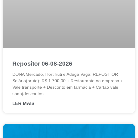
Repositor 06-08-2026
DONA Mercado, Hortifruti e Adega Vaga: REPOSITOR
Salário(bruto): R$ 1.700,00 + Restaurante na empresa +
Vale transporte + Desconto em farmácia + Cartão vale
shop(descontos
LER MAIS