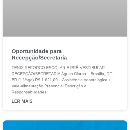
Oportunidade para
Recepção/Secretaria
FENIX REFORCO ESCOLAR E PRÉ-VESTIBULAR
RECEPÇÃO/SECRETARIA Águas Claras – Brasília, DF,
BR (1 Vaga) R$ 1.621,00 + Assistência odontológica +
Vale-alimentação Presencial Descrição e
Responsabilidades
LER MAIS