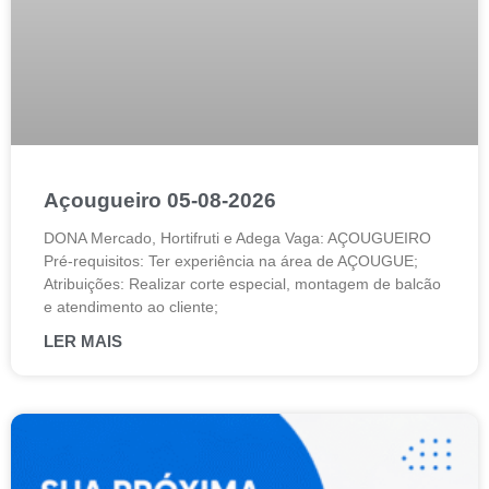
Açougueiro 05-08-2026
DONA Mercado, Hortifruti e Adega Vaga: AÇOUGUEIRO
Pré-requisitos: Ter experiência na área de AÇOUGUE;
Atribuições: Realizar corte especial, montagem de balcão
e atendimento ao cliente;
LER MAIS