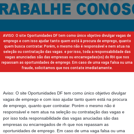
AVISO: O site Oportunidades DF tem como único objetivo divulgar vagas de
emprego e com isso ajudar tanto quem está à procura de emprego, quanto
quem busca contratar. Porém, o mesmo não é responsável e nem atua na
seleção ou contratação das vagas. e por isso, toda a responsabilidade das
vagas anunciadas são das empresas ou encarregadas(os) do RH que nos
repassam as oportunidades de emprego. Em caso de uma vaga falsa ou uma
fraude, solicitamos que nos contate imediatamente.
Aviso: O site Oportunidades DF tem como único objetivo divulgar
vagas de emprego e com isso ajudar tanto quem está na procura
de emprego, quanto quer contratar. Porém o mesmo não é
responsável e nem atua na seleção ou contratação das vagas e
por isso toda responsabilidade das vagas anuciadas são das
empresas ou encarregados de rh que nos repassam as
oportunidades de emprego. Em caso de uma vaga falsa ou uma