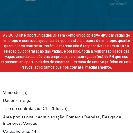
AVISO: O site Oportunidades DF tem como único objetivo divulgar vagas de
emprego e com isso ajudar tanto quem está à procura de emprego, quanto
quem busca contratar. Porém, o mesmo não é responsável e nem atua na
seleção ou contratação das vagas. e por isso, toda a responsabilidade das
vagas anunciadas são das empresas ou encarregadas(os) do RH que nos
repassam as oportunidades de emprego. Em caso de uma vaga falsa ou uma
fraude, solicitamos que nos contate imediatamente.
Vendedor (a)
Dados da vaga
Tipo de contratação: CLT (Efetivo)
Área profissional : Administração Comercial/Vendas, Design de
Interiores, Vendas
Carga horária: 44