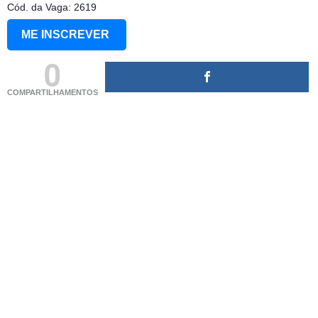
Cód. da Vaga: 2619
ME INSCREVER
0
COMPARTILHAMENTOS
(adsbygoogle = window.adsbygoogle || []).push({});
(adsbygoogle = window.adsbygoogle || []).push({});