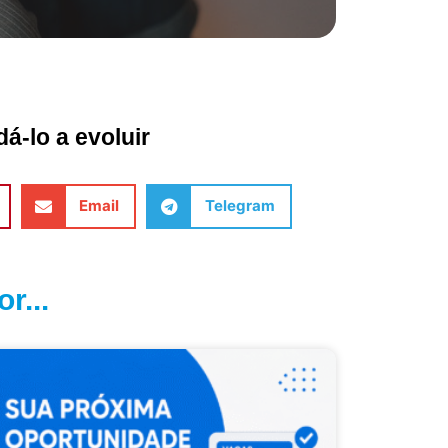
á-lo a evoluir
Email
Telegram
r...