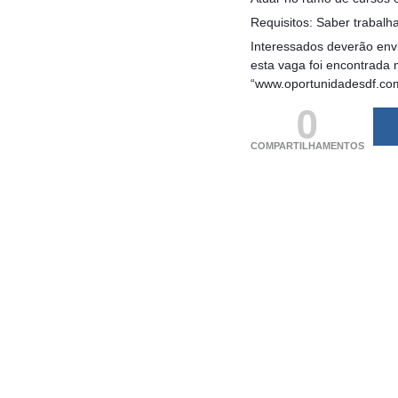
Requisitos: Saber trabalh
Interessados deverão envi
esta vaga foi encontrada 
“www.oportunidadesdf.co
0
COMPARTILHAMENTOS
(adsbygoogle = windo
[]).push({});