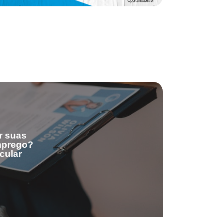
r suas
emprego?
cular