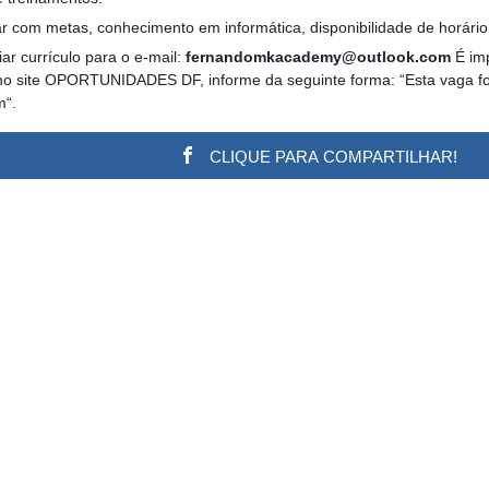
ar com metas, conhecimento em informática, disponibilidade de horário
ar currículo para o e-mail:
fernandomkacademy@outlook.com
É imp
no site OPORTUNIDADES DF, informe da seguinte forma: “Esta vaga foi 
m“.
CLIQUE PARA COMPARTILHAR!
w.adsbygoogle || []).push({}); (adsbygoogle = window.a