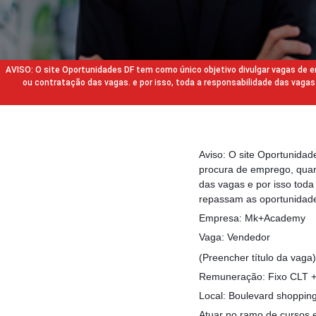
AVISO: O site Oportunidades DF tem como único objetivo divulgar vagas de
ou contratação das vagas. e por isso, toda a responsabilidade das va
Aviso: O site Oportunida
procura de emprego, quan
das vagas e por isso tod
repassam as oportunidade
Empresa: Mk+Academy
Vaga: Vendedor
(Preencher título da vaga)
Remuneração: Fixo CLT + 
Local: Boulevard shoppin
Atuar no ramo de cursos 