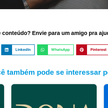
conteúdo? Envie para um amigo pra ajud
LinkedIn
WhatsApp
Pinterest
ê também pode se interessar po