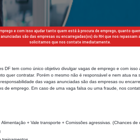
 emprego e com isso ajudar tanto quem está à procura de emprego, quanto que
gas anunciadas são das empresas ou encarregadas(os) do RH que nos repassam 
solicitamos que nos contate imediatamente.
des DF tem como único objetivo divulgar vagas de emprego e com isso 
to quer contratar. Porém o mesmo não é responsável e nem atua na s
a responsabilidade das vagas anunciadas são das empresas ou encarr
s de emprego. Em caso de uma vaga falsa ou uma fraude, nos contat
Alimentação + Vale transporte + Comissões agressivas. (Chances de
g
e treinamentos.