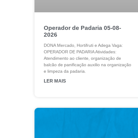
Operador de Padaria 05-08-
2026
DONA Mercado, Hortifruti e Adega Vaga:
OPERADOR DE PADARIA Atividades:
Atendimento ao cliente, organização de
balcão de panificação auxilio na organização
e limpeza da padaria.
LER MAIS