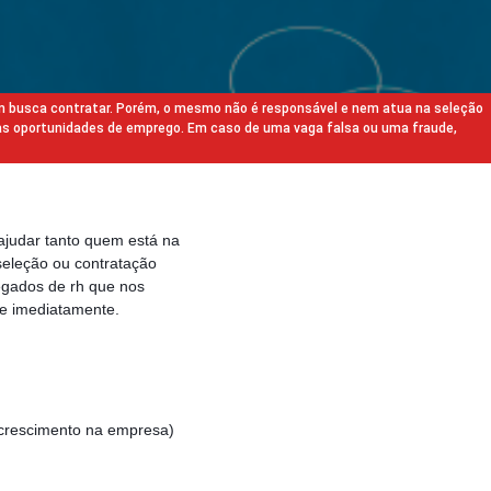
m busca contratar. Porém, o mesmo não é responsável e nem atua na seleção
as oportunidades de emprego. Em caso de uma vaga falsa ou uma fraude,
ajudar tanto quem está na
eleção ou contratação
egados de rh que nos
e imediatamente.
 crescimento na empresa)