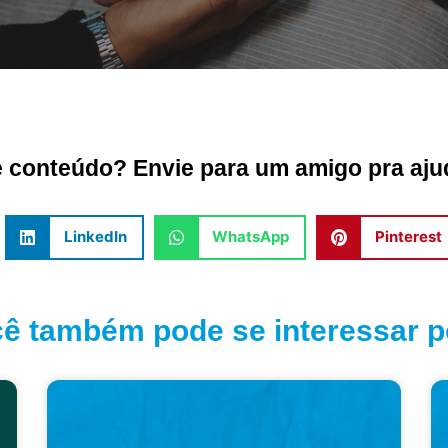
conteúdo? Envie para um amigo pra ajud
LinkedIn
WhatsApp
Pinterest
ê também pode se interessar po