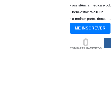
· assistência médica e od
· bem-estar: WellHub
· a melhor parte: desco
ME INSCREVER
0
COMPARTILHAMENTOS
(adsbygoogle = windo
[]).push({});