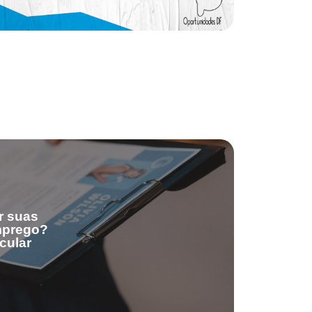
r suas
emprego?
cular