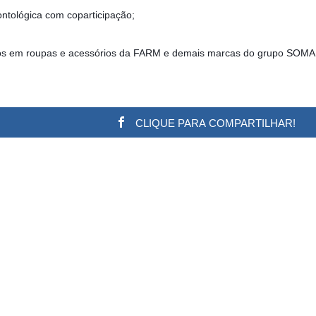
ontológica com coparticipação;
ntos em roupas e acessórios da FARM e demais marcas do grupo SOMA
CLIQUE PARA COMPARTILHAR!
w.adsbygoogle || []).push({}); (adsbygoogle = window.a