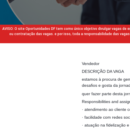
AVISO: O site Oportunidades DF tem como único objetivo divulgar vagas de
ou contratação das vagas. e por isso, toda a responsabilidade das va
Vendedor
DESCRIÇÃO DA VAGA
estamos à procura de gen
desafios e gosta da jorn
quer fazer parte desta j
Responsibilities and assi
· atendimento ao cliente c
· facilidade com redes so
· atuação na fidelização 