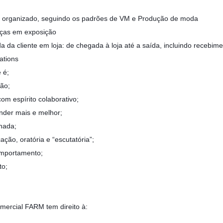
a organizado, seguindo os padrões de VM e Produção de moda
eças em exposição
 da cliente em loja: de chegada à loja até a saída, incluindo recebim
ations
 é;
são;
om espírito colaborativo;
ender mais e melhor;
nada;
ação, oratória e “escutatória”;
omportamento;
to;
mercial FARM tem direito à: