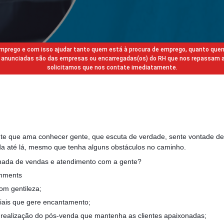
 emprego e com isso ajudar tanto quem está à procura de emprego, quanto que
gas anunciadas são das empresas ou encarregadas(os) do RH que nos repassam 
solicitamos que nos contate imediatamente.
te que ama conhecer gente, que escuta de verdade, sente vontade de
ada até lá, mesmo que tenha alguns obstáculos no caminho.
ornada de vendas e atendimento com a gente?
gnments
om gentileza;
ciais que gere encantamento;
e realização do pós-venda que mantenha as clientes apaixonadas;