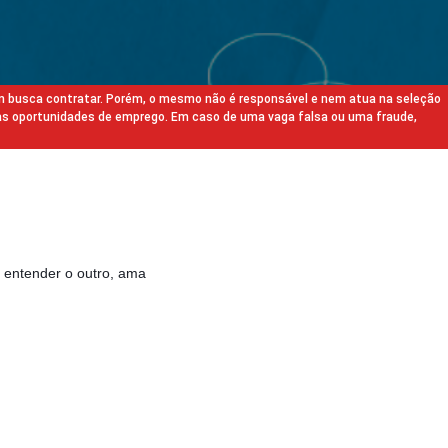
m busca contratar. Porém, o mesmo não é responsável e nem atua na seleção
as oportunidades de emprego. Em caso de uma vaga falsa ou uma fraude,
 entender o outro, ama