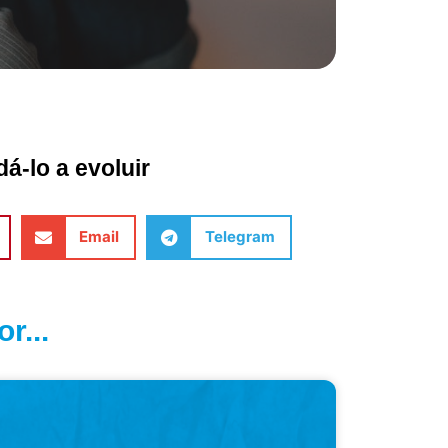
á-lo a evoluir
Email
Telegram
r...